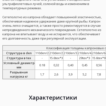
ультрафиолетовых лучей, соленой воды и изменениям в
температурных режимах.
Сетеполотно из капрона обладает повышенной эластичностью,
обеспечивая надежное удержание даже крупной рыбы. Капрон
очень легко очищается, а также просто ремонтируется в случае
непредвиденного механического повреждения. Сетеполотно из
капрона не впитывает воду и не истирается, что обеспечивает
его долговечность даже при регулярной эксплуатации.
Классификация толщины капроновых 
Структура в den
110den/2
210den/2
210den/3
210den/4
210den/6
Структура в tex
-
15.6tex*3
-
29tex*3
15.6tex*9
Условный диаметр
0.18
0,32
0,40
0,45
0,56
мм
Разрывная
1,7
2,6
3,9
5,2
7,8
нагрузка кг
Характеристики