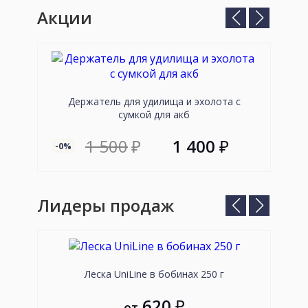
Акции
Предыдущий
Следующ
слайд
слайд
Держатель для удилища и эхолота с
сумкой для акб
1 500
₽
1 400
₽
-0%
--89
Лидеры продаж
Предыдущий
Следующ
слайд
слайд
Леска UniLine в бобинах 250 г
Пле
620
₽
от