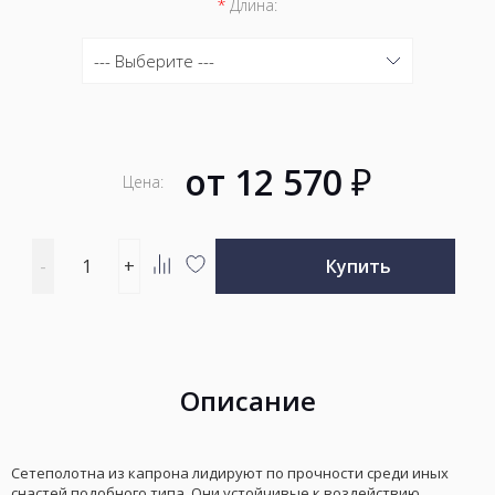
*
Длина:
--- Выберите ---
--- Выберите ---
от
12 570
₽
Цена:
Введите
-
+
Купить
количество
Добавить
Добавить
товара
к
в
сравнению
избранное
Описание
Сетеполотна из капрона лидируют по прочности среди иных
снастей подобного типа. Они устойчивые к воздействию