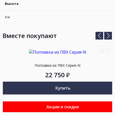
Высота
6 м
Вместе покупают
Предыд
Сле
слайд
сла
Добав
До
к
в
Поплавки из ПВХ Серия-N
сравн
из
22 750
₽
Купить
Акции и скидки