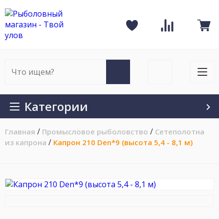
Рыболовный
Сравнение
магазин
К
Избранное
товаров
-
п
Твой
улов
Искать
Войти
на
на
Искать
Отк
сайте
сайт
мен
на
Категории
мобильном
/
/
/
Главная
Промысловое рыболовство
Сетеполотна
/
из капрона
Капрон 210 Den*9 (высота 5,4 - 8,1 м)