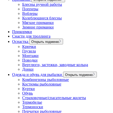
Блесны ручной работы
Попперы
Воблеры
Колеблющиеся блесны
Мягкие приманки
Зимние приманки
Прикормки
Снасти для троллинга
Оснастка
Открыть подменю
Крючки
Грузила
Монтажи
Поводки
Вертлюги, застежки, заводные кольца
Донки
Одежда и обувь для рыбалки
Открыть подменю
Комбинезоны рыболовные
Костюмы рыболовные
Куртки
Обувь
Страховочные/спасательные жилеты
Термобелье
Термоноски
Перчатки рыболовные