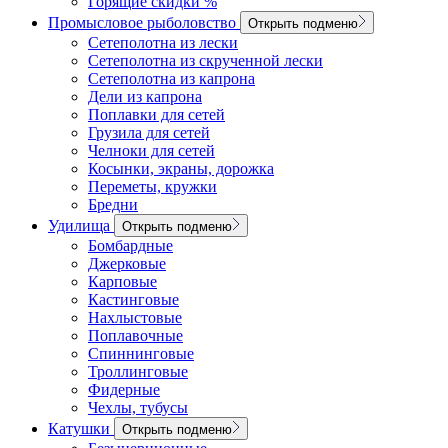
Горящие скидки %
Промысловое рыболовство
Открыть подменю
Сетеполотна из лески
Сетеполотна из скрученной лески
Сетеполотна из капрона
Дели из капрона
Поплавки для сетей
Грузила для сетей
Челноки для сетей
Косынки, экраны, дорожка
Переметы, кружки
Бредни
Удилища
Открыть подменю
Бомбардные
Джерковые
Карповые
Кастинговые
Нахлыстовые
Поплавочные
Спиннинговые
Троллинговые
Фидерные
Чехлы, тубусы
Катушки
Открыть подменю