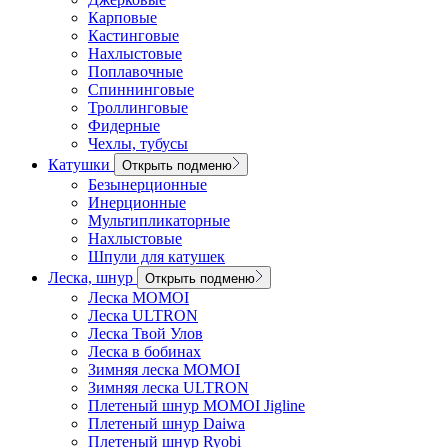
Карповые
Кастинговые
Нахлыстовые
Поплавочные
Спиннинговые
Троллинговые
Фидерные
Чехлы, тубусы
Катушки
Открыть подменю
Безынерционные
Инерционные
Мультипликаторные
Нахлыстовые
Шпули для катушек
Леска, шнур
Открыть подменю
Леска MOMOI
Леска ULTRON
Леска Твой Улов
Леска в бобинах
Зимняя леска MOMOI
Зимняя леска ULTRON
Плетеный шнур MOMOI Jigline
Плетеный шнур Daiwa
Плетеный шнур Ryobi