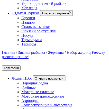
Удочки для зимней рыбалки
Жерлицы
Отдых и Туризм
Открыть подменю
Горелки
Палатки
Спальные мешки
Рюкзаки со стульями
Посуда
Термосумки
Термосы
Главная
/
Зимняя рыбалка
/
Жерлицы
/
Набор жерлиц Freeway
(неоснащенные)
Категории
Лодки ПВХ
Открыть подменю
Народная лодка
Гребные
Моторные килевые
Моторные плоскодонные
Аэролодка
Комплектующие и аксессуары