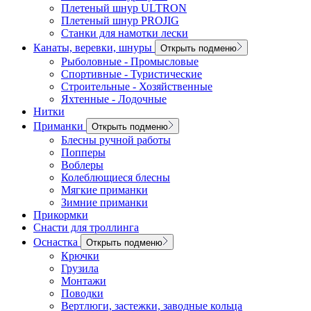
Плетеный шнур ULTRON
Плетеный шнур PROJIG
Станки для намотки лески
Канаты, веревки, шнуры
Открыть подменю
Рыболовные - Промысловые
Спортивные - Туристические
Строительные - Хозяйственные
Яхтенные - Лодочные
Нитки
Приманки
Открыть подменю
Блесны ручной работы
Попперы
Воблеры
Колеблющиеся блесны
Мягкие приманки
Зимние приманки
Прикормки
Снасти для троллинга
Оснастка
Открыть подменю
Крючки
Грузила
Монтажи
Поводки
Вертлюги, застежки, заводные кольца