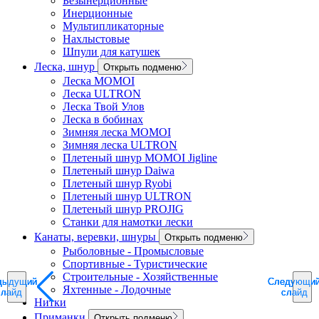
Безынерционные
Инерционные
Мультипликаторные
Нахлыстовые
Шпули для катушек
Леска, шнур
Открыть подменю
Леска MOMOI
Леска ULTRON
Леска Твой Улов
Леска в бобинах
Зимняя леска MOMOI
Зимняя леска ULTRON
Плетеный шнур MOMOI Jigline
Плетеный шнур Daiwa
Плетеный шнур Ryobi
Плетеный шнур ULTRON
Плетеный шнур PROJIG
Станки для намотки лески
Канаты, веревки, шнуры
Открыть подменю
Рыболовные - Промысловые
Спортивные - Туристические
Строительные - Хозяйственные
дыдущий
дыдущий
дыдущий
Следующи
Следующи
Следующи
Яхтенные - Лодочные
слайд
слайд
слайд
слайд
слайд
слайд
Нитки
Приманки
Открыть подменю