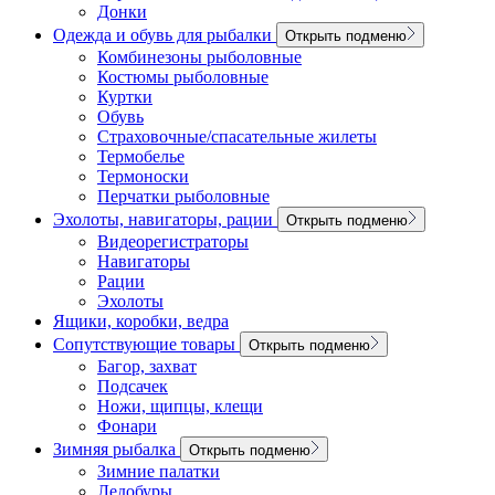
Донки
Одежда и обувь для рыбалки
Открыть подменю
Комбинезоны рыболовные
Костюмы рыболовные
Куртки
Обувь
Страховочные/спасательные жилеты
Термобелье
Термоноски
Перчатки рыболовные
Эхолоты, навигаторы, рации
Открыть подменю
Видеорегистраторы
Навигаторы
Рации
Эхолоты
Ящики, коробки, ведра
Сопутствующие товары
Открыть подменю
Багор, захват
Подсачек
Ножи, щипцы, клещи
Фонари
Зимняя рыбалка
Открыть подменю
Зимние палатки
Ледобуры