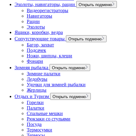
Эхолоты, навигаторы, рации
Открыть подменю
Видеорегистраторы
Навигаторы
Рации
Эхолоты
Ящики, коробки, ведра
Сопутствующие товары
Открыть подменю
Багор, захват
Подсачек
Ножи, щипцы, клещи
Фонари
Зимняя рыбалка
Открыть подменю
Зимние палатки
Ледобуры
Удочки для зимней рыбалки
Жерлицы
Отдых и Туризм
Открыть подменю
Горелки
Палатки
Спальные мешки
Рюкзаки со стульями
Посуда
Термосумки
Термосы