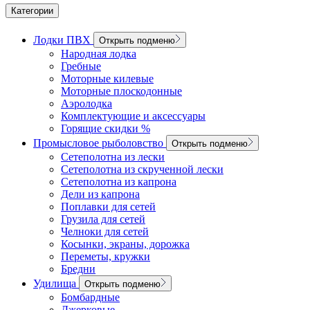
Категории
Лодки ПВХ
Открыть подменю
Народная лодка
Гребные
Моторные килевые
Моторные плоскодонные
Аэролодка
Комплектующие и аксессуары
Горящие скидки %
Промысловое рыболовство
Открыть подменю
Сетеполотна из лески
Сетеполотна из скрученной лески
Сетеполотна из капрона
Дели из капрона
Поплавки для сетей
Грузила для сетей
Челноки для сетей
Косынки, экраны, дорожка
Переметы, кружки
Бредни
Удилища
Открыть подменю
Бомбардные
Джерковые