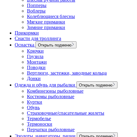
Попперы
Воблеры
Колеблющиеся блесны
Мягкие приманки
Зимние приманки
Прикормки
Снасти для троллинга
Оснастка
Открыть подменю
Крючки
Грузила
Монтажи
Поводки
Вертлюги, застежки, заводные кольца
Донки
Одежда и обувь для рыбалки
Открыть подменю
Комбинезоны рыболовные
Костюмы рыболовные
Куртки
Обувь
Страховочные/спасательные жилеты
Термобелье
Термоноски
Перчатки рыболовные
Эхолоты, навигаторы, рации
Открыть подменю