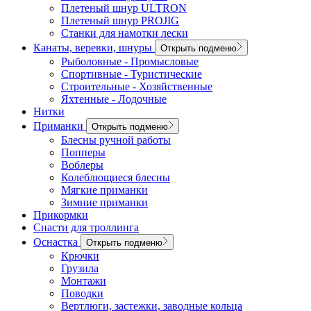
Плетеный шнур ULTRON
Плетеный шнур PROJIG
Станки для намотки лески
Канаты, веревки, шнуры
Открыть подменю
Рыболовные - Промысловые
Спортивные - Туристические
Строительные - Хозяйственные
Яхтенные - Лодочные
Нитки
Приманки
Открыть подменю
Блесны ручной работы
Попперы
Воблеры
Колеблющиеся блесны
Мягкие приманки
Зимние приманки
Прикормки
Снасти для троллинга
Оснастка
Открыть подменю
Крючки
Грузила
Монтажи
Поводки
Вертлюги, застежки, заводные кольца