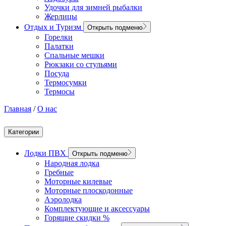
Удочки для зимней рыбалки
Жерлицы
Отдых и Туризм
Открыть подменю
Горелки
Палатки
Спальные мешки
Рюкзаки со стульями
Посуда
Термосумки
Термосы
Главная
/
О нас
Категории
Лодки ПВХ
Открыть подменю
Народная лодка
Гребные
Моторные килевые
Моторные плоскодонные
Аэролодка
Комплектующие и аксессуары
Горящие скидки %