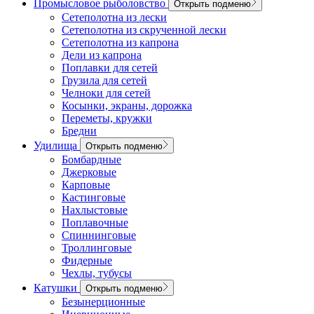
Промысловое рыболовство
Открыть подменю
Сетеполотна из лески
Сетеполотна из скрученной лески
Сетеполотна из капрона
Дели из капрона
Поплавки для сетей
Грузила для сетей
Челноки для сетей
Косынки, экраны, дорожка
Переметы, кружки
Бредни
Удилища
Открыть подменю
Бомбардные
Джерковые
Карповые
Кастинговые
Нахлыстовые
Поплавочные
Спиннинговые
Троллинговые
Фидерные
Чехлы, тубусы
Катушки
Открыть подменю
Безынерционные