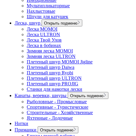
Инерционные
Мультипликаторные
Нахлыстовые
Шпули для катушек
Леска, шнур
Открыть подменю
Леска MOMOI
Леска ULTRON
Леска Твой Улов
Леска в бобинах
Зимняя леска MOMOI
Зимняя леска ULTRON
Плетеный шнур MOMOI Jigline
Плетеный шнур Daiwa
Плетеный шнур Ryobi
Плетеный шнур ULTRON
Плетеный шнур PROJIG
Станки для намотки лески
Канаты, веревки, шнуры
Открыть подменю
Рыболовные - Промысловые
Спортивные - Туристические
Строительные - Хозяйственные
Яхтенные - Лодочные
Нитки
Приманки
Открыть подменю
Блесны ручной работы