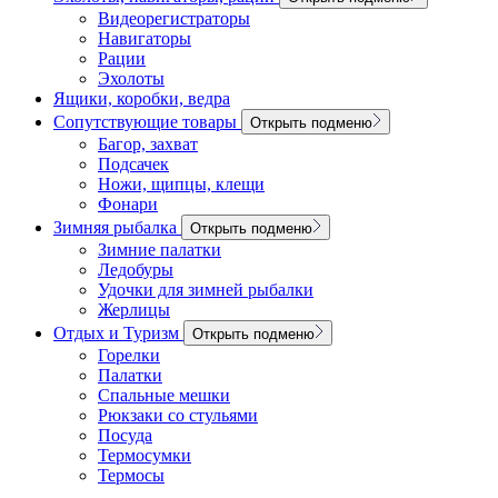
Видеорегистраторы
Навигаторы
Рации
Эхолоты
Ящики, коробки, ведра
Сопутствующие товары
Открыть подменю
Багор, захват
Подсачек
Ножи, щипцы, клещи
Фонари
Зимняя рыбалка
Открыть подменю
Зимние палатки
Ледобуры
Удочки для зимней рыбалки
Жерлицы
Отдых и Туризм
Открыть подменю
Горелки
Палатки
Спальные мешки
Рюкзаки со стульями
Посуда
Термосумки
Термосы