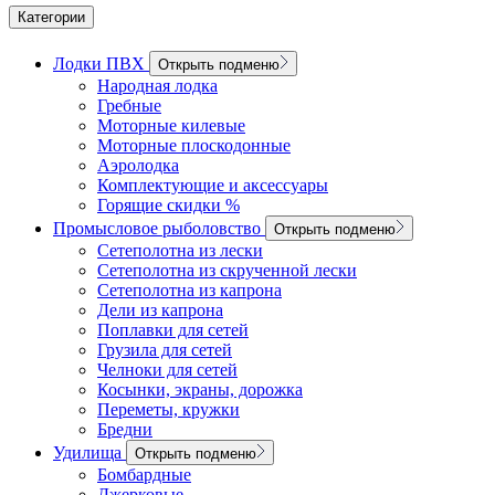
Категории
Лодки ПВХ
Открыть подменю
Народная лодка
Гребные
Моторные килевые
Моторные плоскодонные
Аэролодка
Комплектующие и аксессуары
Горящие скидки %
Промысловое рыболовство
Открыть подменю
Сетеполотна из лески
Сетеполотна из скрученной лески
Сетеполотна из капрона
Дели из капрона
Поплавки для сетей
Грузила для сетей
Челноки для сетей
Косынки, экраны, дорожка
Переметы, кружки
Бредни
Удилища
Открыть подменю
Бомбардные
Джерковые