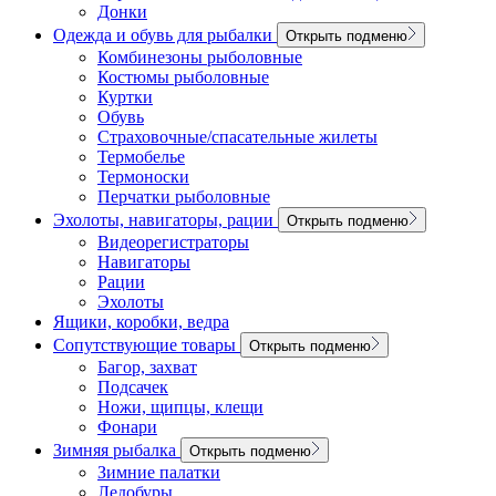
Донки
Одежда и обувь для рыбалки
Открыть подменю
Комбинезоны рыболовные
Костюмы рыболовные
Куртки
Обувь
Страховочные/спасательные жилеты
Термобелье
Термоноски
Перчатки рыболовные
Эхолоты, навигаторы, рации
Открыть подменю
Видеорегистраторы
Навигаторы
Рации
Эхолоты
Ящики, коробки, ведра
Сопутствующие товары
Открыть подменю
Багор, захват
Подсачек
Ножи, щипцы, клещи
Фонари
Зимняя рыбалка
Открыть подменю
Зимние палатки
Ледобуры