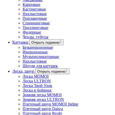
Карповые
Кастинговые
Нахлыстовые
Поплавочные
Спиннинговые
Троллинговые
Фидерные
Чехлы, тубусы
Катушки
Открыть подменю
Безынерционные
Инерционные
Мультипликаторные
Нахлыстовые
Шпули для катушек
Леска, шнур
Открыть подменю
Леска MOMOI
Леска ULTRON
Леска Твой Улов
Леска в бобинах
Зимняя леска MOMOI
Зимняя леска ULTRON
Плетеный шнур MOMOI Jigline
Плетеный шнур Daiwa
Плетеный шнур Ryobi