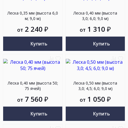
к
в
к
в
сравнению
избранное
сравн
из
Леска 0,35 мм (высота 6,0
Леска 0,40 мм (высота
м; 9,0 м)
3,0; 6,0; 9,0 м)
2 240
₽
1 310
₽
от
от
Купить
Купить
Добавить
Добавить
Добав
До
к
в
к
в
сравнению
избранное
сравн
из
Леска 0,40 мм (высота 50;
Леска 0,50 мм (высота
75 ячей)
3,0; 4,5; 6,0; 9,0 м)
7 560
₽
1 050
₽
от
от
Купить
Купить