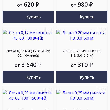
620
₽
980
₽
от
от
Купить
Купить
Добавить
Добавить
Добав
До
к
в
к
в
сравнению
избранное
сравн
из
Леска 0,17 мм (высота 45;
Леска 0,20 мм (высота
60; 100 ячей)
1,8; 3,0; 6,0 м)
3 640
₽
310
₽
от
от
Купить
Купить
Добавить
Добавить
Добав
До
к
в
к
в
сравнению
избранное
сравн
из