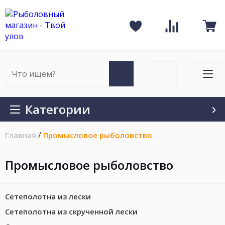
Рыболовный
Сравнение
магазин
К
Избранное
товаров
-
п
Твой
улов
Искать
Войти
на
на
Искать
Отк
сайте
сайт
мен
на
Категории
мобильном
/
/
Главная
Промысловое рыболовство
Промысловое рыболовство
Сетеполотна из лески
Сетеполотна из скрученной лески