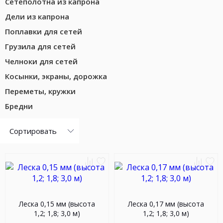
Сетеполотна из капрона
Дели из капрона
Поплавки для сетей
Грузила для сетей
Челноки для сетей
Косынки, экраны, дорожка
Переметы, кружки
Бредни
Сортировать
Промысловое
рыболовство
Добавить
Добавить
Добав
До
к
в
к
в
сравнению
избранное
сравн
из
Леска 0,15 мм (высота
Леска 0,17 мм (высота
1,2; 1,8; 3,0 м)
1,2; 1,8; 3,0 м)