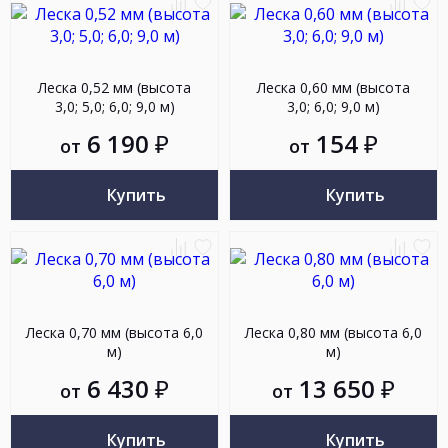
Добавить
Добавить
Добав
До
к
в
к
в
сравнению
избранное
сравн
из
Леска 0,52 мм (высота
Леска 0,60 мм (высота
3,0; 5,0; 6,0; 9,0 м)
3,0; 6,0; 9,0 м)
6 190
₽
154
₽
от
от
Купить
Купить
Добавить
Добавить
Добав
До
к
в
к
в
сравнению
избранное
сравн
из
Леска 0,70 мм (высота 6,0
Леска 0,80 мм (высота 6,0
м)
м)
6 430
₽
13 650
₽
от
от
Купить
Купить