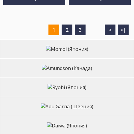
1
2
3
>
>|
Бренды
Momoi
(Япония)
Amundson
(Канада)
Ryobi
(Япония)
Abu
Garcia
(Швеция)
Daiwa