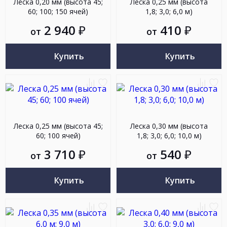
Леска 0,20 мм (высота 45;
Леска 0,25 мм (высота
60; 100; 150 ячей)
1,8; 3,0; 6,0 м)
2 940
₽
410
₽
от
от
Купить
Купить
Добавить
Добавить
Добав
До
к
в
к
в
сравнению
избранное
сравн
из
Леска 0,25 мм (высота 45;
Леска 0,30 мм (высота
60; 100 ячей)
1,8; 3,0; 6,0; 10,0 м)
3 710
₽
540
₽
от
от
Купить
Купить
Добавить
Добавить
Добав
До