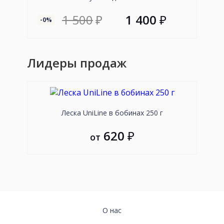
1 500
₽
1 400
₽
-0%
--89
Лидеры продаж
Леска UniLine в бобинах 250 г
620
₽
от
ИНФОРМАЦИЯ
О нас