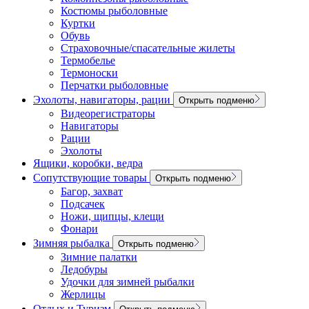
Костюмы рыболовные
Куртки
Обувь
Страховочные/спасательные жилеты
Термобелье
Термоноски
Перчатки рыболовные
Эхолоты, навигаторы, рации
Открыть подменю
Видеорегистраторы
Навигаторы
Рации
Эхолоты
Ящики, коробки, ведра
Сопутствующие товары
Открыть подменю
Багор, захват
Подсачек
Ножи, щипцы, клещи
Фонари
Зимняя рыбалка
Открыть подменю
Зимние палатки
Ледобуры
Удочки для зимней рыбалки
Жерлицы
Отдых и Туризм