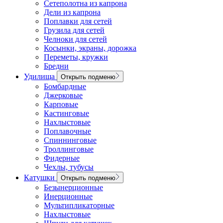
Сетеполотна из капрона
Дели из капрона
Поплавки для сетей
Грузила для сетей
Челноки для сетей
Косынки, экраны, дорожка
Переметы, кружки
Бредни
Удилища
Открыть подменю
Бомбардные
Джерковые
Карповые
Кастинговые
Нахлыстовые
Поплавочные
Спиннинговые
Троллинговые
Фидерные
Чехлы, тубусы
Катушки
Открыть подменю
Безынерционные
Инерционные
Мультипликаторные
Нахлыстовые