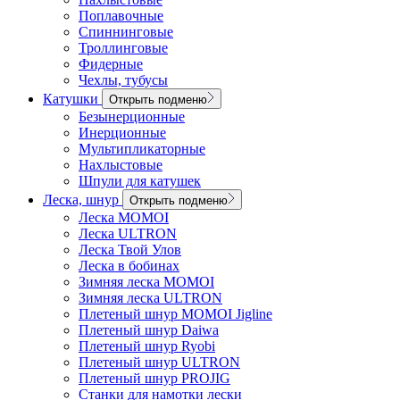
Поплавочные
Спиннинговые
Троллинговые
Фидерные
Чехлы, тубусы
Катушки
Открыть подменю
Безынерционные
Инерционные
Мультипликаторные
Нахлыстовые
Шпули для катушек
Леска, шнур
Открыть подменю
Леска MOMOI
Леска ULTRON
Леска Твой Улов
Леска в бобинах
Зимняя леска MOMOI
Зимняя леска ULTRON
Плетеный шнур MOMOI Jigline
Плетеный шнур Daiwa
Плетеный шнур Ryobi
Плетеный шнур ULTRON
Плетеный шнур PROJIG
Станки для намотки лески