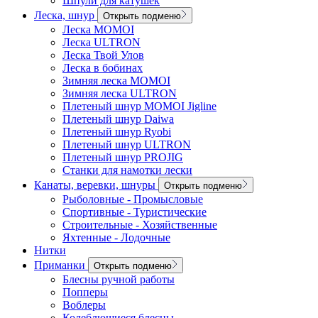
Шпули для катушек
Леска, шнур
Открыть подменю
Леска MOMOI
Леска ULTRON
Леска Твой Улов
Леска в бобинах
Зимняя леска MOMOI
Зимняя леска ULTRON
Плетеный шнур MOMOI Jigline
Плетеный шнур Daiwa
Плетеный шнур Ryobi
Плетеный шнур ULTRON
Плетеный шнур PROJIG
Станки для намотки лески
Канаты, веревки, шнуры
Открыть подменю
Рыболовные - Промысловые
Спортивные - Туристические
Строительные - Хозяйственные
Яхтенные - Лодочные
Нитки
Приманки
Открыть подменю
Блесны ручной работы
Попперы
Воблеры
Колеблющиеся блесны