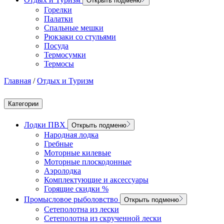
Открыть подменю
Горелки
Палатки
Спальные мешки
Рюкзаки со стульями
Посуда
Термосумки
Термосы
Главная
/
Отдых и Туризм
Категории
Лодки ПВХ
Открыть подменю
Народная лодка
Гребные
Моторные килевые
Моторные плоскодонные
Аэролодка
Комплектующие и аксессуары
Горящие скидки %
Промысловое рыболовство
Открыть подменю
Сетеполотна из лески
Сетеполотна из скрученной лески