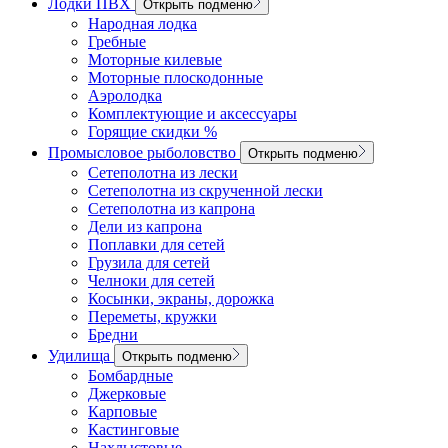
Лодки ПВХ
Открыть подменю
Народная лодка
Гребные
Моторные килевые
Моторные плоскодонные
Аэролодка
Комплектующие и аксессуары
Горящие скидки %
Промысловое рыболовство
Открыть подменю
Сетеполотна из лески
Сетеполотна из скрученной лески
Сетеполотна из капрона
Дели из капрона
Поплавки для сетей
Грузила для сетей
Челноки для сетей
Косынки, экраны, дорожка
Переметы, кружки
Бредни
Удилища
Открыть подменю
Бомбардные
Джерковые
Карповые
Кастинговые
Нахлыстовые