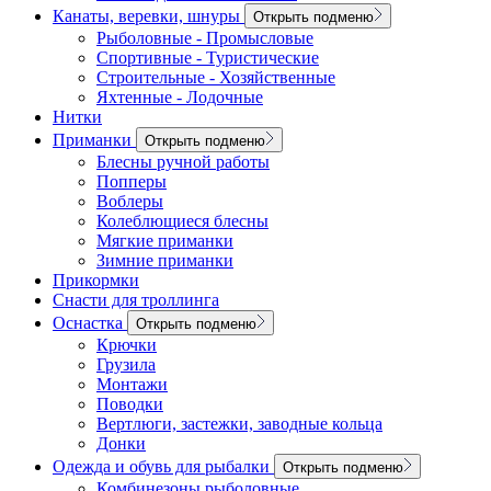
Канаты, веревки, шнуры
Открыть подменю
Рыболовные - Промысловые
Спортивные - Туристические
Строительные - Хозяйственные
Яхтенные - Лодочные
Нитки
Приманки
Открыть подменю
Блесны ручной работы
Попперы
Воблеры
Колеблющиеся блесны
Мягкие приманки
Зимние приманки
Прикормки
Снасти для троллинга
Оснастка
Открыть подменю
Крючки
Грузила
Монтажи
Поводки
Вертлюги, застежки, заводные кольца
Донки
Одежда и обувь для рыбалки
Открыть подменю
Комбинезоны рыболовные