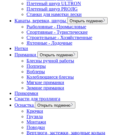
Плетеный шнур ULTRON
Плетеный шнур PROJIG
Станки для намотки лески
Канаты, веревки, шнуры
Открыть подменю
Рыболовные - Промысловые
Спортивные - Туристические
Строительные - Хозяйственные
Яхтенные - Лодочные
Нитки
Приманки
Открыть подменю
Блесны ручной работы
Попперы
Воблеры
Колеблющиеся блесны
Мягкие приманки
Зимние приманки
Прикормки
Снасти для троллинга
Оснастка
Открыть подменю
Крючки
Грузила
Монтажи
Поводки
Вертлюги, застежки, заводные кольца