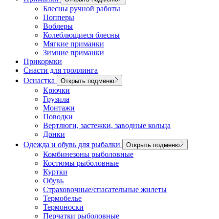
Блесны ручной работы
Попперы
Воблеры
Колеблющиеся блесны
Мягкие приманки
Зимние приманки
Прикормки
Снасти для троллинга
Оснастка
Открыть подменю
Крючки
Грузила
Монтажи
Поводки
Вертлюги, застежки, заводные кольца
Донки
Одежда и обувь для рыбалки
Открыть подменю
Комбинезоны рыболовные
Костюмы рыболовные
Куртки
Обувь
Страховочные/спасательные жилеты
Термобелье
Термоноски
Перчатки рыболовные