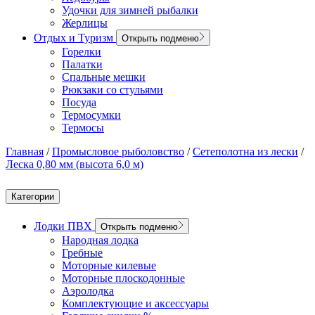
Удочки для зимней рыбалки
Жерлицы
Отдых и Туризм
Открыть подменю
Горелки
Палатки
Спальные мешки
Рюкзаки со стульями
Посуда
Термосумки
Термосы
Главная
/
Промысловое рыболовство
/
Сетеполотна из лески
/
Леска 0,80 мм (высота 6,0 м)
Категории
Лодки ПВХ
Открыть подменю
Народная лодка
Гребные
Моторные килевые
Моторные плоскодонные
Аэролодка
Комплектующие и аксессуары