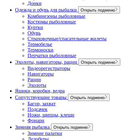
Донки
Одежда и обувь для рыбалки
Открыть подменю
Комбинезоны рыболовные
Костюмы рыболовные
Куртки
Обувь
Страховочные/спасательные жилеты
Термобелье
Термоноски
Перчатки рыболовные
Эхолоты, навигаторы, рации
Открыть подменю
Видеорегистраторы
Навигаторы
Рации
Эхолоты
Ящики, коробки, ведра
Сопутствующие товары
Открыть подменю
Багор, захват
Подсачек
Ножи, щипцы, клещи
Фонари
Зимняя рыбалка
Открыть подменю
Зимние палатки
Ледобуры