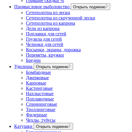
Горящие скидки %
Промысловое рыболовство
Открыть подменю
Сетеполотна из лески
Сетеполотна из скрученной лески
Сетеполотна из капрона
Дели из капрона
Поплавки для сетей
Грузила для сетей
Челноки для сетей
Косынки, экраны, дорожка
Переметы, кружки
Бредни
Удилища
Открыть подменю
Бомбардные
Джерковые
Карповые
Кастинговые
Нахлыстовые
Поплавочные
Спиннинговые
Троллинговые
Фидерные
Чехлы, тубусы
Катушки
Открыть подменю