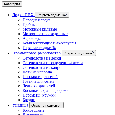
Категории
Лодки ПВХ
Открыть подменю
Народная лодка
Гребные
Моторные килевые
Моторные плоскодонные
Аэролодка
Комплектующие и аксессуары
Горящие скидки %
Промысловое рыболовство
Открыть подменю
Сетеполотна из лески
Сетеполотна из скрученной лески
Сетеполотна из капрона
Дели из капрона
Поплавки для сетей
Грузила для сетей
Челноки для сетей
Косынки, экраны, дорожка
Переметы, кружки
Бредни
Удилища
Открыть подменю
Бомбардные
Джерковые