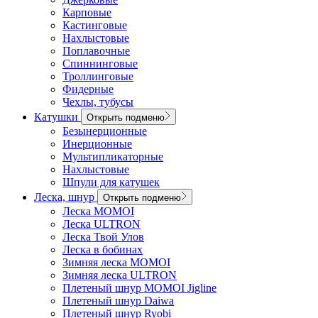
Карповые
Кастинговые
Нахлыстовые
Поплавочные
Спиннинговые
Троллинговые
Фидерные
Чехлы, тубусы
Катушки
Открыть подменю
Безынерционные
Инерционные
Мультипликаторные
Нахлыстовые
Шпули для катушек
Леска, шнур
Открыть подменю
Леска MOMOI
Леска ULTRON
Леска Твой Улов
Леска в бобинах
Зимняя леска MOMOI
Зимняя леска ULTRON
Плетеный шнур MOMOI Jigline
Плетеный шнур Daiwa
Плетеный шнур Ryobi