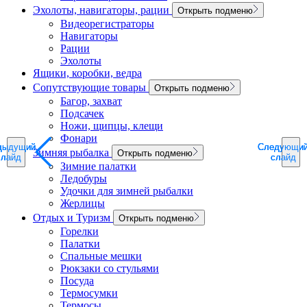
Эхолоты, навигаторы, рации
Открыть подменю
Видеорегистраторы
Навигаторы
Рации
Эхолоты
Ящики, коробки, ведра
Сопутствующие товары
Открыть подменю
Багор, захват
Подсачек
Ножи, щипцы, клещи
Фонари
дыдущий
дыдущий
дыдущий
Следующи
Следующи
Следующи
Зимняя рыбалка
Открыть подменю
слайд
слайд
слайд
слайд
слайд
слайд
Зимние палатки
Ледобуры
Удочки для зимней рыбалки
Жерлицы
Отдых и Туризм
Открыть подменю
Горелки
Палатки
Спальные мешки
Рюкзаки со стульями
Посуда
Термосумки
Термосы