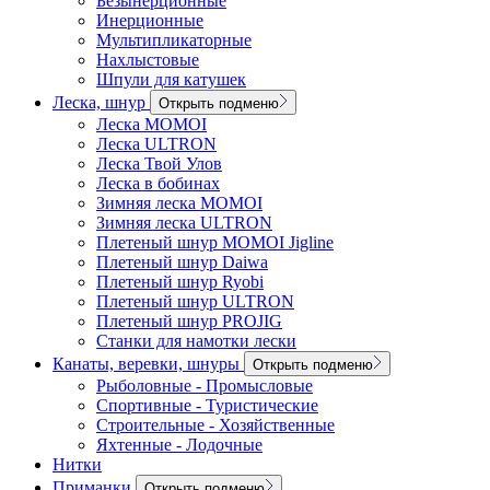
Безынерционные
Инерционные
Мультипликаторные
Нахлыстовые
Шпули для катушек
Леска, шнур
Открыть подменю
Леска MOMOI
Леска ULTRON
Леска Твой Улов
Леска в бобинах
Зимняя леска MOMOI
Зимняя леска ULTRON
Плетеный шнур MOMOI Jigline
Плетеный шнур Daiwa
Плетеный шнур Ryobi
Плетеный шнур ULTRON
Плетеный шнур PROJIG
Станки для намотки лески
Канаты, веревки, шнуры
Открыть подменю
Рыболовные - Промысловые
Спортивные - Туристические
Строительные - Хозяйственные
Яхтенные - Лодочные
Нитки
Приманки
Открыть подменю