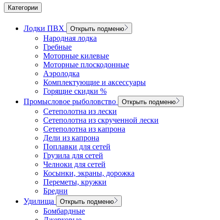
Категории
Лодки ПВХ
Открыть подменю
Народная лодка
Гребные
Моторные килевые
Моторные плоскодонные
Аэролодка
Комплектующие и аксессуары
Горящие скидки %
Промысловое рыболовство
Открыть подменю
Сетеполотна из лески
Сетеполотна из скрученной лески
Сетеполотна из капрона
Дели из капрона
Поплавки для сетей
Грузила для сетей
Челноки для сетей
Косынки, экраны, дорожка
Переметы, кружки
Бредни
Удилища
Открыть подменю
Бомбардные
Джерковые