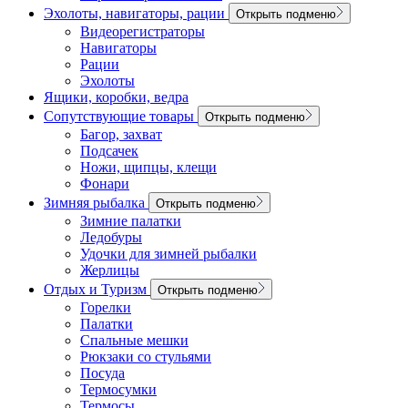
Эхолоты, навигаторы, рации
Открыть подменю
Видеорегистраторы
Навигаторы
Рации
Эхолоты
Ящики, коробки, ведра
Сопутствующие товары
Открыть подменю
Багор, захват
Подсачек
Ножи, щипцы, клещи
Фонари
Зимняя рыбалка
Открыть подменю
Зимние палатки
Ледобуры
Удочки для зимней рыбалки
Жерлицы
Отдых и Туризм
Открыть подменю
Горелки
Палатки
Спальные мешки
Рюкзаки со стульями
Посуда
Термосумки
Термосы