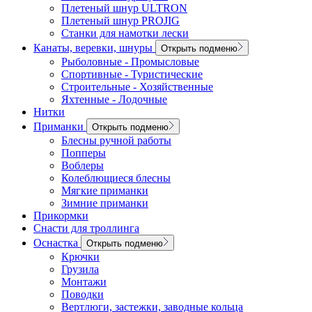
Плетеный шнур ULTRON
Плетеный шнур PROJIG
Станки для намотки лески
Канаты, веревки, шнуры
Открыть подменю
Рыболовные - Промысловые
Спортивные - Туристические
Строительные - Хозяйственные
Яхтенные - Лодочные
Нитки
Приманки
Открыть подменю
Блесны ручной работы
Попперы
Воблеры
Колеблющиеся блесны
Мягкие приманки
Зимние приманки
Прикормки
Снасти для троллинга
Оснастка
Открыть подменю
Крючки
Грузила
Монтажи
Поводки
Вертлюги, застежки, заводные кольца