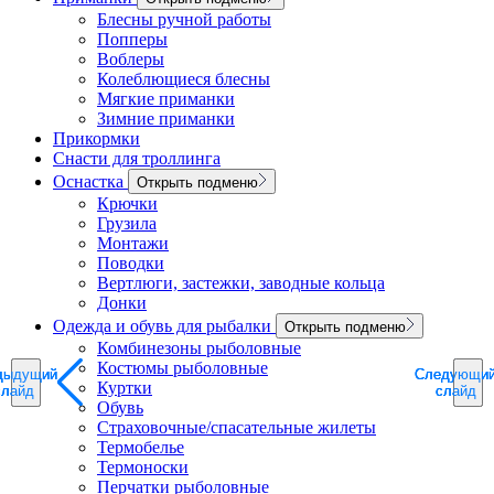
Блесны ручной работы
Попперы
Воблеры
Колеблющиеся блесны
Мягкие приманки
Зимние приманки
Прикормки
Снасти для троллинга
Оснастка
Открыть подменю
Крючки
Грузила
Монтажи
Поводки
Вертлюги, застежки, заводные кольца
Донки
Одежда и обувь для рыбалки
Открыть подменю
Комбинезоны рыболовные
Костюмы рыболовные
дыдущий
дыдущий
дыдущий
Следующи
Следующи
Следующи
Куртки
слайд
слайд
слайд
слайд
слайд
слайд
Обувь
Страховочные/спасательные жилеты
Термобелье
Термоноски
Перчатки рыболовные