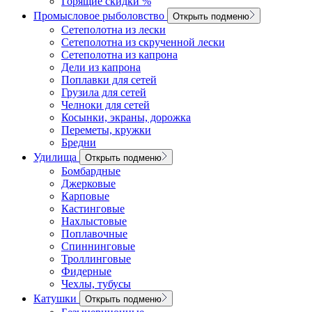
Горящие скидки %
Промысловое рыболовство
Открыть подменю
Сетеполотна из лески
Сетеполотна из скрученной лески
Сетеполотна из капрона
Дели из капрона
Поплавки для сетей
Грузила для сетей
Челноки для сетей
Косынки, экраны, дорожка
Переметы, кружки
Бредни
Удилища
Открыть подменю
Бомбардные
Джерковые
Карповые
Кастинговые
Нахлыстовые
Поплавочные
Спиннинговые
Троллинговые
Фидерные
Чехлы, тубусы
Катушки
Открыть подменю