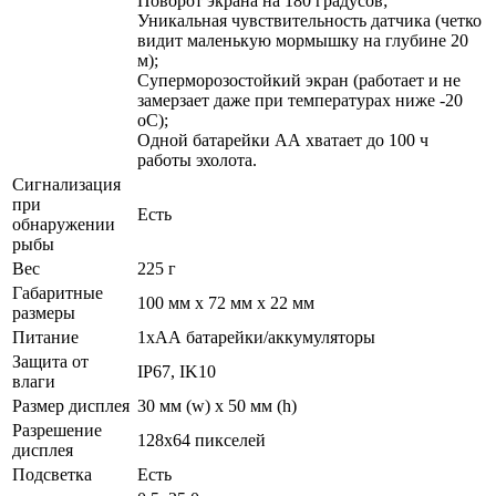
Поворот экрана на 180 градусов;
Уникальная чувствительность датчика (четко
видит маленькую мормышку на глубине 20
м);
Суперморозостойкий экран (работает и не
замерзает даже при температурах ниже -20
оС);
Одной батарейки АА хватает до 100 ч
работы эхолота.
Сигнализация
при
Есть
обнаружении
рыбы
Вес
225 г
Габаритные
100 мм x 72 мм x 22 мм
размеры
Питание
1хАА батарейки/аккумуляторы
Защита от
IP67, IK10
влаги
Размер дисплея
30 мм (w) x 50 мм (h)
Разрешение
128х64 пикселей
дисплея
Подсветка
Есть