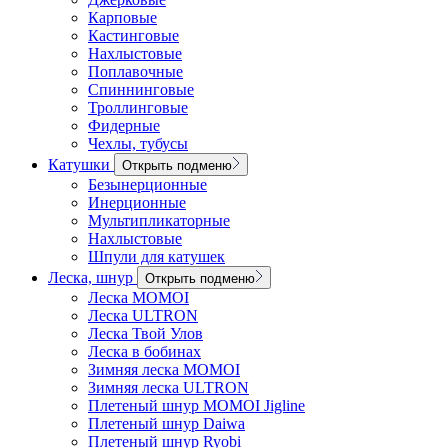
Карповые
Кастинговые
Нахлыстовые
Поплавочные
Спиннинговые
Троллинговые
Фидерные
Чехлы, тубусы
Катушки
Открыть подменю
Безынерционные
Инерционные
Мультипликаторные
Нахлыстовые
Шпули для катушек
Леска, шнур
Открыть подменю
Леска MOMOI
Леска ULTRON
Леска Твой Улов
Леска в бобинах
Зимняя леска MOMOI
Зимняя леска ULTRON
Плетеный шнур MOMOI Jigline
Плетеный шнур Daiwa
Плетеный шнур Ryobi