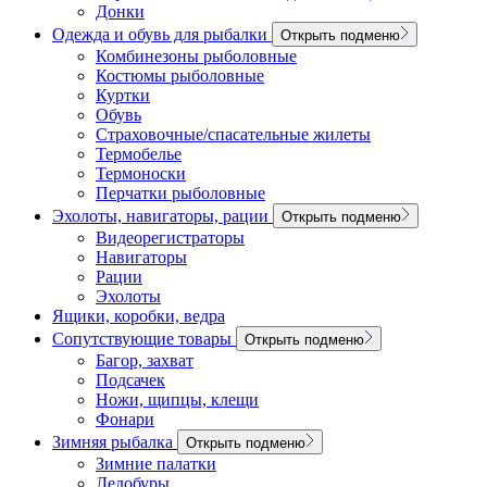
Донки
Одежда и обувь для рыбалки
Открыть подменю
Комбинезоны рыболовные
Костюмы рыболовные
Куртки
Обувь
Страховочные/спасательные жилеты
Термобелье
Термоноски
Перчатки рыболовные
Эхолоты, навигаторы, рации
Открыть подменю
Видеорегистраторы
Навигаторы
Рации
Эхолоты
Ящики, коробки, ведра
Сопутствующие товары
Открыть подменю
Багор, захват
Подсачек
Ножи, щипцы, клещи
Фонари
Зимняя рыбалка
Открыть подменю
Зимние палатки
Ледобуры