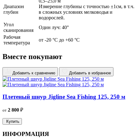
0,5–25,0 м
Диапазон
Измерение глубины с точностью ±1см, в т.ч.
глубин
в сложных условиях мелководья и
водорослей.
Угол
Один луч: 40°
сканирования
Рабочая
от -20 °C до +60 °C
температура
Вместе покупают
Добавить к сравнению
Добавить в избранное
Плетеный шнур Jigline Sea Fishing 125, 250 м
2 800
₽
от
о
Купить
ИНФОРМАЦИЯ