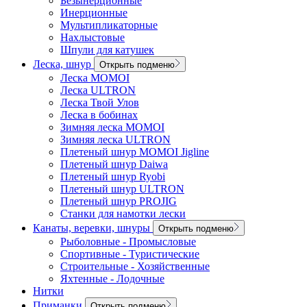
Безынерционные
Инерционные
Мультипликаторные
Нахлыстовые
Шпули для катушек
Леска, шнур
Открыть подменю
Леска MOMOI
Леска ULTRON
Леска Твой Улов
Леска в бобинах
Зимняя леска MOMOI
Зимняя леска ULTRON
Плетеный шнур MOMOI Jigline
Плетеный шнур Daiwa
Плетеный шнур Ryobi
Плетеный шнур ULTRON
Плетеный шнур PROJIG
Станки для намотки лески
Канаты, веревки, шнуры
Открыть подменю
Рыболовные - Промысловые
Спортивные - Туристические
Строительные - Хозяйственные
Яхтенные - Лодочные
Нитки
Приманки
Открыть подменю