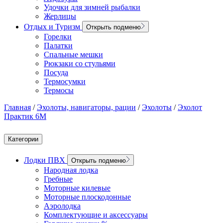
Удочки для зимней рыбалки
Жерлицы
Отдых и Туризм
Открыть подменю
Горелки
Палатки
Спальные мешки
Рюкзаки со стульями
Посуда
Термосумки
Термосы
Главная
/
Эхолоты, навигаторы, рации
/
Эхолоты
/
Эхолот
Практик 6М
Категории
Лодки ПВХ
Открыть подменю
Народная лодка
Гребные
Моторные килевые
Моторные плоскодонные
Аэролодка
Комплектующие и аксессуары