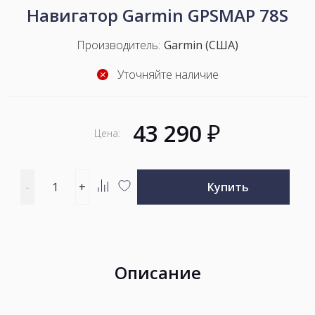
Навигатор Garmin GPSMAP 78S
Производитель:
Garmin (США)
Уточняйте наличие
43 290
₽
Цена:
Введите
-
+
Купить
количество
Добавить
Добавить
товара
к
в
сравнению
избранное
Описание