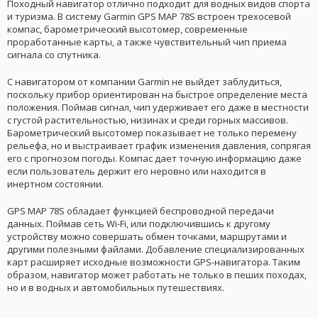
Походный навигатор отлично подходит для водных видов спорта
и туризма. В систему Garmin GPS MAP 78S встроен трехосевой
компас, барометрический высотомер, современные
проработанные карты, а также чувствительный чип приема
сигнала со спутника.
С навигатором от компании Garmin не выйдет заблудиться,
поскольку прибор ориентирован на быстрое определение места
положения. Поймав сигнал, чип удерживает его даже в местности
с густой растительностью, низинах и среди горных массивов.
Барометрический высотомер показывает не только перемену
рельефа, но и выстраивает график изменения давления, сопрягая
его с прогнозом погоды. Компас дает точную информацию даже
если пользователь держит его неровно или находится в
инертном состоянии.
GPS MAP 78S обладает функцией беспроводной передачи
данных. Поймав сеть Wi-Fi, или подключившись к другому
устройству можно совершать обмен точками, маршрутами и
другими полезными файлами. Добавление специализированных
карт расширяет исходные возможности GPS-навигатора. Таким
образом, навигатор может работать не только в пеших походах,
но и в водных и автомобильных путешествиях.