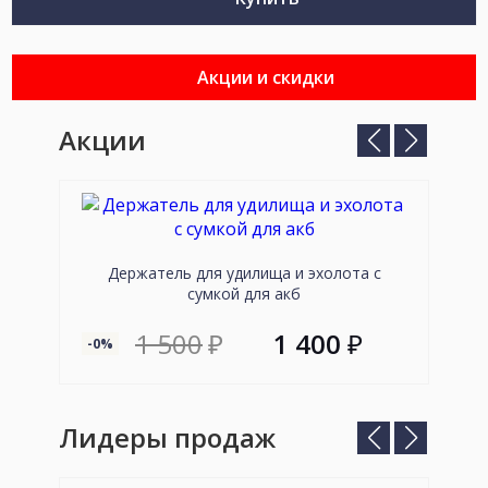
Акции и скидки
Акции
Предыдущий
Следующ
слайд
слайд
Держатель для удилища и эхолота с
сумкой для акб
1 500
₽
1 400
₽
-0%
--89
Лидеры продаж
Предыдущий
Следующ
слайд
слайд