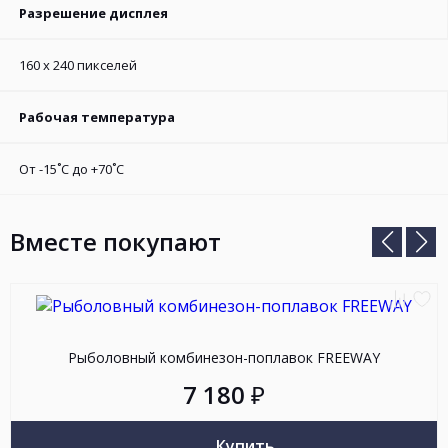
Разрешение дисплея
160 x 240 пикселей
Рабочая температура
От -15˚С до +70˚С
Вместе покупают
Предыд
Сле
слайд
сла
Добав
До
к
в
Рыболовный комбинезон-поплавок FREEWAY
сравн
из
7 180
₽
Купить