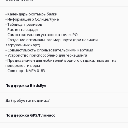
- Календарь охоты/рыбалки
- Информация о Солнце/Луне
- Таблицы приливов
- Расчет площади
- Самостоятельная установка точек POI
- Создание оптимального маршрута (при наличии
загруженных карт)
- Совместимость с пользовательскими картами
- Устройство приспособлено для геокэшинга
- Предназначен для любителей водного отдыха, плавает на
поверхности воды
- Com-порт NMEA 0183
Поддержка BirdsEye
Да (требуется подписка)
Поддержка GPS/Глонасс