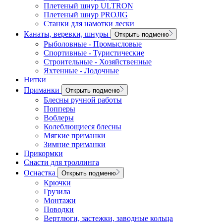
Плетеный шнур ULTRON
Плетеный шнур PROJIG
Станки для намотки лески
Канаты, веревки, шнуры
Открыть подменю
Рыболовные - Промысловые
Спортивные - Туристические
Строительные - Хозяйственные
Яхтенные - Лодочные
Нитки
Приманки
Открыть подменю
Блесны ручной работы
Попперы
Воблеры
Колеблющиеся блесны
Мягкие приманки
Зимние приманки
Прикормки
Снасти для троллинга
Оснастка
Открыть подменю
Крючки
Грузила
Монтажи
Поводки
Вертлюги, застежки, заводные кольца