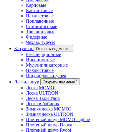
Карповые
Кастинговые
Нахлыстовые
Поплавочные
Спиннинговые
Троллинговые
Фидерные
Чехлы, тубусы
Катушки
Открыть подменю
Безынерционные
Инерционные
Мультипликаторные
Нахлыстовые
Шпули для катушек
Леска, шнур
Открыть подменю
Леска MOMOI
Леска ULTRON
Леска Твой Улов
Леска в бобинах
Зимняя леска MOMOI
Зимняя леска ULTRON
Плетеный шнур MOMOI Jigline
Плетеный шнур Daiwa
Плетеный шнур Ryobi