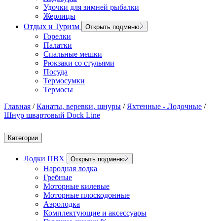
Удочки для зимней рыбалки
Жерлицы
Отдых и Туризм
Открыть подменю
Горелки
Палатки
Спальные мешки
Рюкзаки со стульями
Посуда
Термосумки
Термосы
Главная
/
Канаты, веревки, шнуры
/
Яхтенные - Лодочные
/
Шнур швартовый Dock Line
Категории
Лодки ПВХ
Открыть подменю
Народная лодка
Гребные
Моторные килевые
Моторные плоскодонные
Аэролодка
Комплектующие и аксессуары