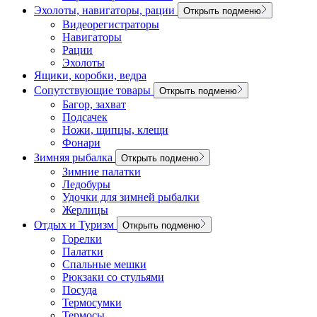
Эхолоты, навигаторы, рации
Открыть подменю
Видеорегистраторы
Навигаторы
Рации
Эхолоты
Ящики, коробки, ведра
Сопутствующие товары
Открыть подменю
Багор, захват
Подсачек
Ножи, щипцы, клещи
Фонари
Зимняя рыбалка
Открыть подменю
Зимние палатки
Ледобуры
Удочки для зимней рыбалки
Жерлицы
Отдых и Туризм
Открыть подменю
Горелки
Палатки
Спальные мешки
Рюкзаки со стульями
Посуда
Термосумки
Термосы