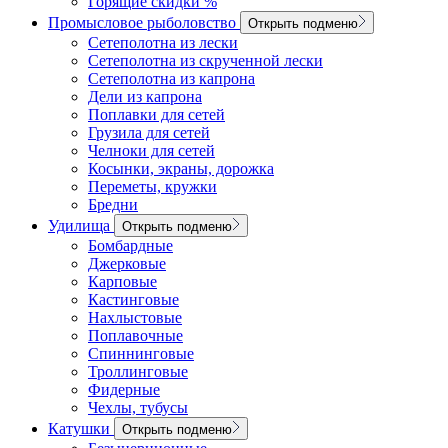
Горящие скидки %
Промысловое рыболовство
Открыть подменю
Сетеполотна из лески
Сетеполотна из скрученной лески
Сетеполотна из капрона
Дели из капрона
Поплавки для сетей
Грузила для сетей
Челноки для сетей
Косынки, экраны, дорожка
Переметы, кружки
Бредни
Удилища
Открыть подменю
Бомбардные
Джерковые
Карповые
Кастинговые
Нахлыстовые
Поплавочные
Спиннинговые
Троллинговые
Фидерные
Чехлы, тубусы
Катушки
Открыть подменю