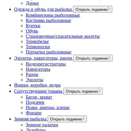
Донки
Одежда и обувь для рыбалки
Открыть подменю
Комбинезоны рыболовные
Костюмы рыболовные
Куртки
Обувь
Страховочные/спасательные жилеты
Термобелье
Термоноски
Перчатки рыболовные
Эхолоты, навигаторы, рации
Открыть подменю
Видеорегистраторы
Навигаторы
Рации
Эхолоты
Ящики, коробки, ведра
Сопутствующие товары
Открыть подменю
Багор, захват
Подсачек
Ножи, щипцы, клещи
Фонари
Зимняя рыбалка
Открыть подменю
Зимние палатки
Ледобуры