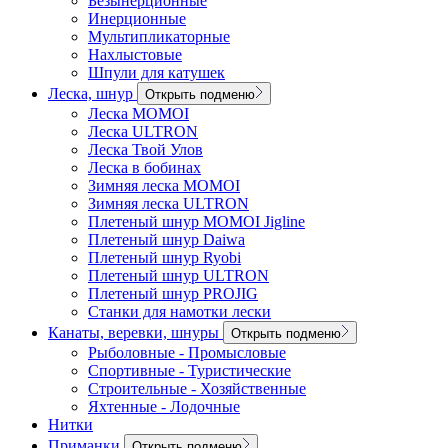
Безынерционные
Инерционные
Мультипликаторные
Нахлыстовые
Шпули для катушек
Леска, шнур
Открыть подменю
Леска MOMOI
Леска ULTRON
Леска Твой Улов
Леска в бобинах
Зимняя леска MOMOI
Зимняя леска ULTRON
Плетеный шнур MOMOI Jigline
Плетеный шнур Daiwa
Плетеный шнур Ryobi
Плетеный шнур ULTRON
Плетеный шнур PROJIG
Станки для намотки лески
Канаты, веревки, шнуры
Открыть подменю
Рыболовные - Промысловые
Спортивные - Туристические
Строительные - Хозяйственные
Яхтенные - Лодочные
Нитки
Приманки
Открыть подменю