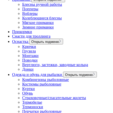
Блесны ручной работы
Попперы
Воблеры
Колеблющиеся блесны
Мягкие приманки
Зимние приманки
Прикормки
Снасти для троллинга
Оснастка
Открыть подменю
Крючки
Грузила
Монтажи
Поводки
Вертлюги, застежки, заводные кольца
Донки
Одежда и обувь для рыбалки
Открыть подменю
Комбинезоны рыболовные
Костюмы рыболовные
Куртки
Обувь
Страховочные/спасательные жилеты
Термобелье
Термоноски
Перчатки рыболовные