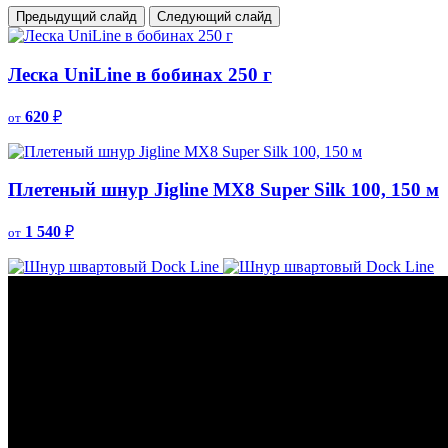
Предыдущий слайд
Следующий слайд
Леска UniLine в бобинах 250 г
620
₽
от
Плетеный шнур Jigline MX8 Super Silk 100, 150 м
1 540
₽
от