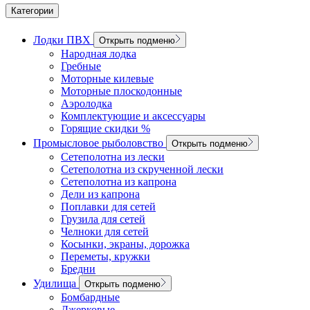
Категории
Лодки ПВХ
Открыть подменю
Народная лодка
Гребные
Моторные килевые
Моторные плоскодонные
Аэролодка
Комплектующие и аксессуары
Горящие скидки %
Промысловое рыболовство
Открыть подменю
Сетеполотна из лески
Сетеполотна из скрученной лески
Сетеполотна из капрона
Дели из капрона
Поплавки для сетей
Грузила для сетей
Челноки для сетей
Косынки, экраны, дорожка
Переметы, кружки
Бредни
Удилища
Открыть подменю
Бомбардные
Джерковые