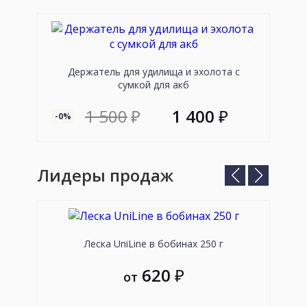
слайд
слайд
Держатель для удилища и эхолота с
сумкой для акб
1 500
₽
1 400
₽
-0%
--89
Лидеры продаж
Предыдущий
Следующ
слайд
слайд
Леска UniLine в бобинах 250 г
Пле
620
₽
от