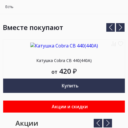
Есть
Вместе покупают
Предыд
Сле
слайд
сла
Добав
До
к
в
Катушка Cobra CB 440(440A)
сравн
из
420
₽
от
Купить
Акции и скидки
Акции
Предыдущий
Следующ