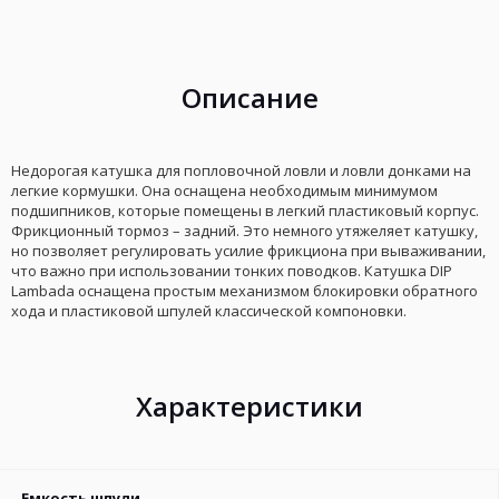
к
в
сравнению
избранное
Описание
Недорогая катушка для попловочной ловли и ловли донками на
легкие кормушки. Она оснащена необходимым минимумом
подшипников, которые помещены в легкий пластиковый корпус.
Фрикционный тормоз – задний. Это немного утяжеляет катушку,
но позволяет регулировать усилие фрикциона при вываживании,
что важно при использовании тонких поводков. Катушка DIP
Lambada оснащена простым механизмом блокировки обратного
хода и пластиковой шпулей классической компоновки.
Характеристики
Емкость шпули