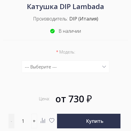
Катушка DIP Lambada
Производитель:
DIP (Италия)
В наличии
*
Модель:
--- Выберите ---
--- Выберите ---
10 (=730 ₽)
от
730
₽
Цена:
Введите
-
+
Купить
количество
Добавить
Добавить
товара