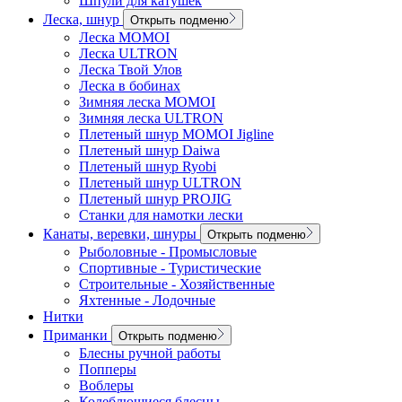
Шпули для катушек
Леска, шнур
Открыть подменю
Леска MOMOI
Леска ULTRON
Леска Твой Улов
Леска в бобинах
Зимняя леска MOMOI
Зимняя леска ULTRON
Плетеный шнур MOMOI Jigline
Плетеный шнур Daiwa
Плетеный шнур Ryobi
Плетеный шнур ULTRON
Плетеный шнур PROJIG
Станки для намотки лески
Канаты, веревки, шнуры
Открыть подменю
Рыболовные - Промысловые
Спортивные - Туристические
Строительные - Хозяйственные
Яхтенные - Лодочные
Нитки
Приманки
Открыть подменю
Блесны ручной работы
Попперы
Воблеры
Колеблющиеся блесны