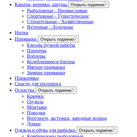
Канаты, веревки, шнуры
Открыть подменю
Рыболовные - Промысловые
Спортивные - Туристические
Строительные - Хозяйственные
Яхтенные - Лодочные
Нитки
Приманки
Открыть подменю
Блесны ручной работы
Попперы
Воблеры
Колеблющиеся блесны
Мягкие приманки
Зимние приманки
Прикормки
Снасти для троллинга
Оснастка
Открыть подменю
Крючки
Грузила
Монтажи
Поводки
Вертлюги, застежки, заводные кольца
Донки
Одежда и обувь для рыбалки
Открыть подменю
Комбинезоны рыболовные