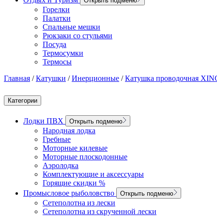
Открыть подменю
Горелки
Палатки
Спальные мешки
Рюкзаки со стульями
Посуда
Термосумки
Термосы
Главная
/
Катушки
/
Инерционные
/
Катушка проводочная X
Категории
Лодки ПВХ
Открыть подменю
Народная лодка
Гребные
Моторные килевые
Моторные плоскодонные
Аэролодка
Комплектующие и аксессуары
Горящие скидки %
Промысловое рыболовство
Открыть подменю
Сетеполотна из лески
Сетеполотна из скрученной лески