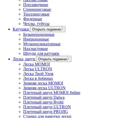
Поплавочные
Спиннинговые
Троллинговые
Фидерные
Чехлы, тубусы
Катушки
Открыть подменю
Безынерционные
Инерционные
Мультипликаторные
Нахлыстовые
Шпули для катушек
Леска, шнур
Открыть подменю
Леска MOMOI
Леска ULTRON
Леска Твой Улов
Леска в бобинах
Зимняя леска MOMOI
Зимняя леска ULTRON
Плетеный шнур MOMOI Jigline
Плетеный шнур Daiwa
Плетеный шнур Ryobi
Плетеный шнур ULTRON
Плетеный шнур PROJIG
Станки для намотки лески