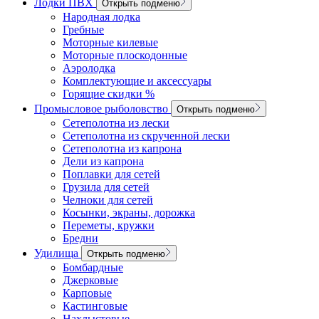
Лодки ПВХ
Открыть подменю
Народная лодка
Гребные
Моторные килевые
Моторные плоскодонные
Аэролодка
Комплектующие и аксессуары
Горящие скидки %
Промысловое рыболовство
Открыть подменю
Сетеполотна из лески
Сетеполотна из скрученной лески
Сетеполотна из капрона
Дели из капрона
Поплавки для сетей
Грузила для сетей
Челноки для сетей
Косынки, экраны, дорожка
Переметы, кружки
Бредни
Удилища
Открыть подменю
Бомбардные
Джерковые
Карповые
Кастинговые
Нахлыстовые