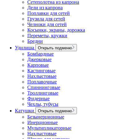
Сетеполотна из капрона
Дели из капрона
Поплавки для сетей
Грузила для сетей
Челноки для сетей
Косынки, экраны, дорожка
Переметы, кружки
Бредни
Удилища
Открыть подменю
Бомбардные
Джерковые
Карповые
Кастинговые
Нахлыстовые
Поплавочные
Спиннинговые
Троллинговые
Фидерные
Чехлы, тубусы
Катушки
Открыть подменю
Безынерционные
Инерционные
Мультипликаторные
Нахлыстовые