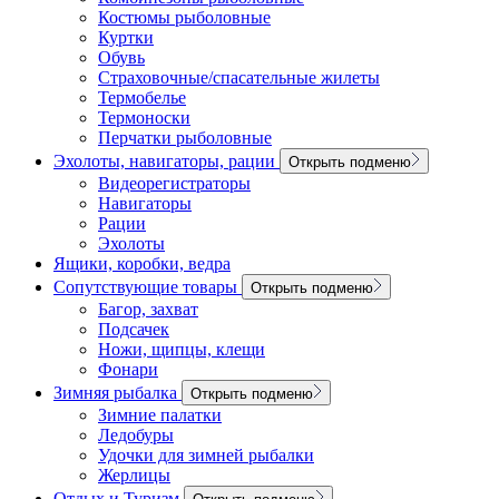
Костюмы рыболовные
Куртки
Обувь
Страховочные/спасательные жилеты
Термобелье
Термоноски
Перчатки рыболовные
Эхолоты, навигаторы, рации
Открыть подменю
Видеорегистраторы
Навигаторы
Рации
Эхолоты
Ящики, коробки, ведра
Сопутствующие товары
Открыть подменю
Багор, захват
Подсачек
Ножи, щипцы, клещи
Фонари
Зимняя рыбалка
Открыть подменю
Зимние палатки
Ледобуры
Удочки для зимней рыбалки
Жерлицы
Отдых и Туризм