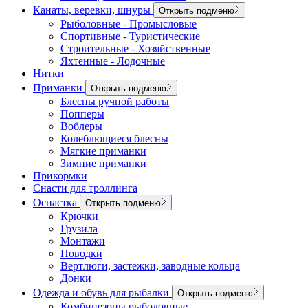
Канаты, веревки, шнуры
Открыть подменю
Рыболовные - Промысловые
Спортивные - Туристические
Строительные - Хозяйственные
Яхтенные - Лодочные
Нитки
Приманки
Открыть подменю
Блесны ручной работы
Попперы
Воблеры
Колеблющиеся блесны
Мягкие приманки
Зимние приманки
Прикормки
Снасти для троллинга
Оснастка
Открыть подменю
Крючки
Грузила
Монтажи
Поводки
Вертлюги, застежки, заводные кольца
Донки
Одежда и обувь для рыбалки
Открыть подменю
Комбинезоны рыболовные