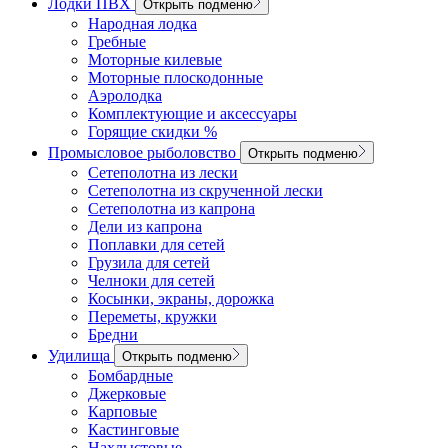
Лодки ПВХ
Открыть подменю
Народная лодка
Гребные
Моторные килевые
Моторные плоскодонные
Аэролодка
Комплектующие и аксессуары
Горящие скидки %
Промысловое рыболовство
Открыть подменю
Сетеполотна из лески
Сетеполотна из скрученной лески
Сетеполотна из капрона
Дели из капрона
Поплавки для сетей
Грузила для сетей
Челноки для сетей
Косынки, экраны, дорожка
Переметы, кружки
Бредни
Удилища
Открыть подменю
Бомбардные
Джерковые
Карповые
Кастинговые
Нахлыстовые