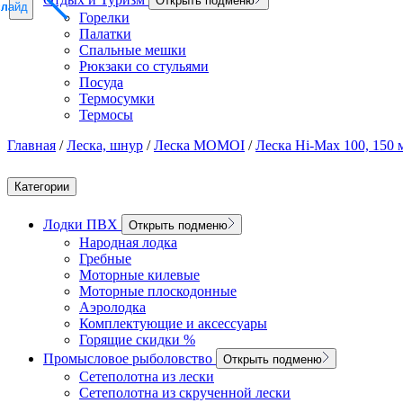
Открыть подменю
слайд
слайд
слайд
Горелки
Палатки
Спальные мешки
Рюкзаки со стульями
Посуда
Термосумки
Термосы
Главная
/
Леска, шнур
/
Леска MOMOI
/
Леска Hi-Max 100, 150 
Категории
Лодки ПВХ
Открыть подменю
Народная лодка
Гребные
Моторные килевые
Моторные плоскодонные
Аэролодка
Комплектующие и аксессуары
Горящие скидки %
Промысловое рыболовство
Открыть подменю
Сетеполотна из лески
Сетеполотна из скрученной лески