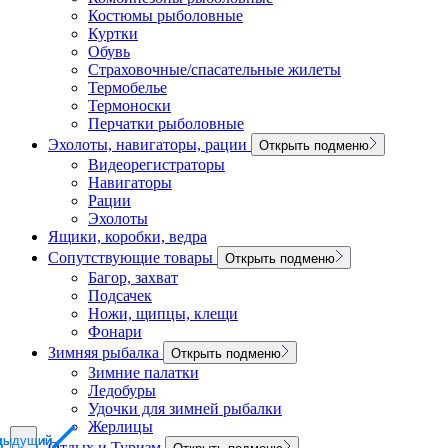
Костюмы рыболовные
Куртки
Обувь
Страховочные/спасательные жилеты
Термобелье
Термоноски
Перчатки рыболовные
Эхолоты, навигаторы, рации
Открыть подменю
Видеорегистраторы
Навигаторы
Рации
Эхолоты
Ящики, коробки, ведра
Сопутствующие товары
Открыть подменю
Багор, захват
Подсачек
Ножи, щипцы, клещи
Фонари
Зимняя рыбалка
Открыть подменю
Зимние палатки
Ледобуры
Удочки для зимней рыбалки
Жерлицы
дыдущий
дыдущий
дыдущий
Отдых и Туризм