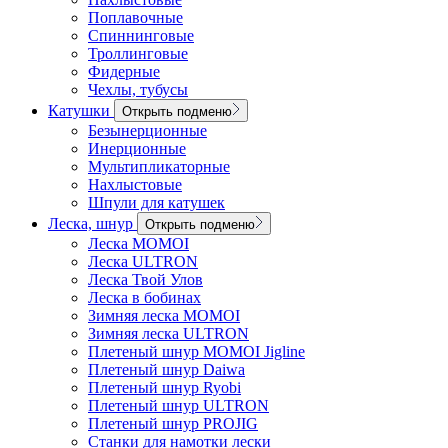
Поплавочные
Спиннинговые
Троллинговые
Фидерные
Чехлы, тубусы
Катушки
Открыть подменю
Безынерционные
Инерционные
Мультипликаторные
Нахлыстовые
Шпули для катушек
Леска, шнур
Открыть подменю
Леска MOMOI
Леска ULTRON
Леска Твой Улов
Леска в бобинах
Зимняя леска MOMOI
Зимняя леска ULTRON
Плетеный шнур MOMOI Jigline
Плетеный шнур Daiwa
Плетеный шнур Ryobi
Плетеный шнур ULTRON
Плетеный шнур PROJIG
Станки для намотки лески