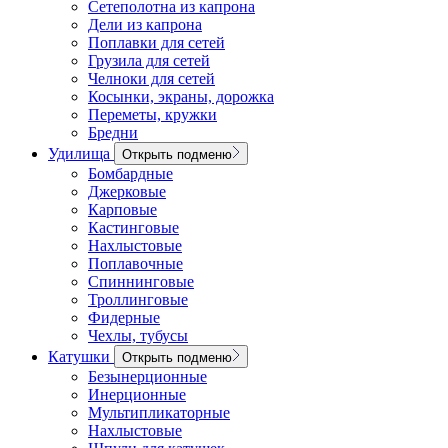
Сетеполотна из капрона
Дели из капрона
Поплавки для сетей
Грузила для сетей
Челноки для сетей
Косынки, экраны, дорожка
Переметы, кружки
Бредни
Удилища
Открыть подменю
Бомбардные
Джерковые
Карповые
Кастинговые
Нахлыстовые
Поплавочные
Спиннинговые
Троллинговые
Фидерные
Чехлы, тубусы
Катушки
Открыть подменю
Безынерционные
Инерционные
Мультипликаторные
Нахлыстовые