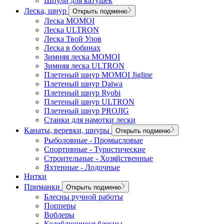
Шпули для катушек
Леска, шнур
Открыть подменю
Леска MOMOI
Леска ULTRON
Леска Твой Улов
Леска в бобинах
Зимняя леска MOMOI
Зимняя леска ULTRON
Плетеный шнур MOMOI Jigline
Плетеный шнур Daiwa
Плетеный шнур Ryobi
Плетеный шнур ULTRON
Плетеный шнур PROJIG
Станки для намотки лески
Канаты, веревки, шнуры
Открыть подменю
Рыболовные - Промысловые
Спортивные - Туристические
Строительные - Хозяйственные
Яхтенные - Лодочные
Нитки
Приманки
Открыть подменю
Блесны ручной работы
Попперы
Воблеры
Колеблющиеся блесны