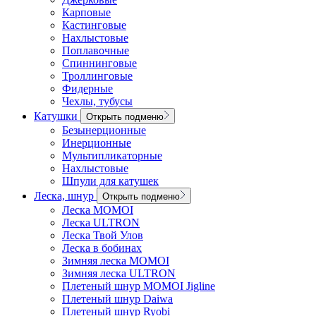
Карповые
Кастинговые
Нахлыстовые
Поплавочные
Спиннинговые
Троллинговые
Фидерные
Чехлы, тубусы
Катушки
Открыть подменю
Безынерционные
Инерционные
Мультипликаторные
Нахлыстовые
Шпули для катушек
Леска, шнур
Открыть подменю
Леска MOMOI
Леска ULTRON
Леска Твой Улов
Леска в бобинах
Зимняя леска MOMOI
Зимняя леска ULTRON
Плетеный шнур MOMOI Jigline
Плетеный шнур Daiwa
Плетеный шнур Ryobi