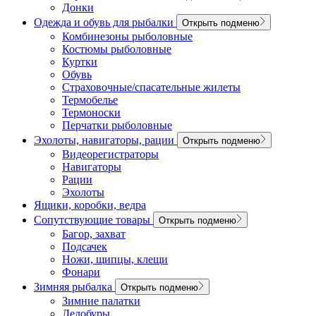
Донки
Одежда и обувь для рыбалки
Открыть подменю
Комбинезоны рыболовные
Костюмы рыболовные
Куртки
Обувь
Страховочные/спасательные жилеты
Термобелье
Термоноски
Перчатки рыболовные
Эхолоты, навигаторы, рации
Открыть подменю
Видеорегистраторы
Навигаторы
Рации
Эхолоты
Ящики, коробки, ведра
Сопутствующие товары
Открыть подменю
Багор, захват
Подсачек
Ножи, щипцы, клещи
Фонари
Зимняя рыбалка
Открыть подменю
Зимние палатки
Ледобуры