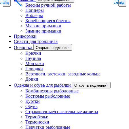
слайд
слайд
слайд
слайд
слайд
слайд
Блесны ручной работы
Попперы
Воблеры
Колеблющиеся блесны
Мягкие приманки
Зимние приманки
Прикормки
Снасти для троллинга
Оснастка
Открыть подменю
Крючки
Грузила
Монтажи
Поводки
Вертлюги, застежки, заводные кольца
Донки
Одежда и обувь для рыбалки
Открыть подменю
Комбинезоны рыболовные
Костюмы рыболовные
Куртки
Обувь
Страховочные/спасательные жилеты
Термобелье
Термоноски
Перчатки рыболовные