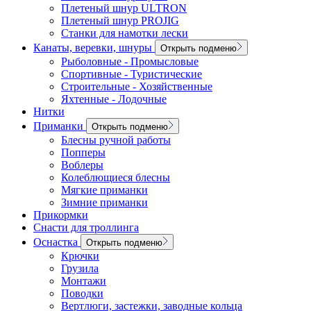
Плетеный шнур ULTRON
Плетеный шнур PROJIG
Станки для намотки лески
Канаты, веревки, шнуры
Открыть подменю
Рыболовные - Промысловые
Спортивные - Туристические
Строительные - Хозяйственные
Яхтенные - Лодочные
Нитки
Приманки
Открыть подменю
Блесны ручной работы
Попперы
Воблеры
Колеблющиеся блесны
Мягкие приманки
Зимние приманки
Прикормки
Снасти для троллинга
Оснастка
Открыть подменю
Крючки
Грузила
Монтажи
Поводки
Вертлюги, застежки, заводные кольца