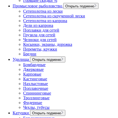
Горящие скидки %
Промысловое рыболовство
Открыть подменю
Сетеполотна из лески
Сетеполотна из скрученной лески
Сетеполотна из капрона
Дели из капрона
Поплавки для сетей
Грузила для сетей
Челноки для сетей
Косынки, экраны, дорожка
Переметы, кружки
Бредни
Удилища
Открыть подменю
Бомбардные
Джерковые
Карповые
Кастинговые
Нахлыстовые
Поплавочные
Спиннинговые
Троллинговые
Фидерные
Чехлы, тубусы
Катушки
Открыть подменю