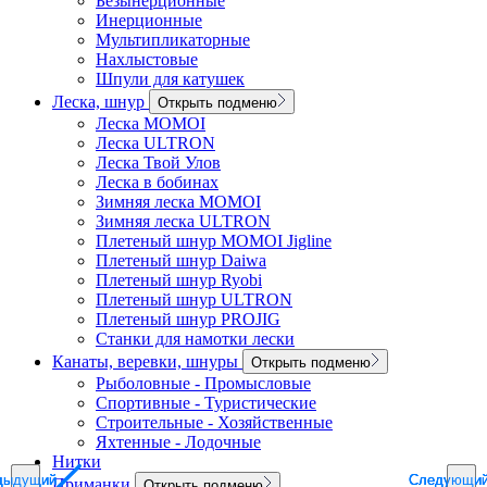
Безынерционные
Инерционные
Мультипликаторные
Нахлыстовые
Шпули для катушек
Леска, шнур
Открыть подменю
Леска MOMOI
Леска ULTRON
Леска Твой Улов
Леска в бобинах
Зимняя леска MOMOI
Зимняя леска ULTRON
Плетеный шнур MOMOI Jigline
Плетеный шнур Daiwa
Плетеный шнур Ryobi
Плетеный шнур ULTRON
Плетеный шнур PROJIG
Станки для намотки лески
Канаты, веревки, шнуры
Открыть подменю
Рыболовные - Промысловые
Спортивные - Туристические
Строительные - Хозяйственные
Яхтенные - Лодочные
Нитки
дыдущий
дыдущий
дыдущий
Следующи
Следующи
Следующи
Приманки
Открыть подменю