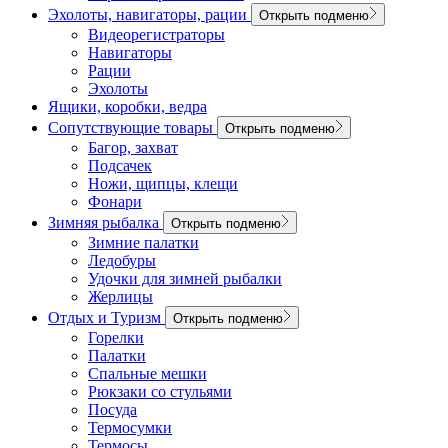
Эхолоты, навигаторы, рации
Открыть подменю
Видеорегистраторы
Навигаторы
Рации
Эхолоты
Ящики, коробки, ведра
Сопутствующие товары
Открыть подменю
Багор, захват
Подсачек
Ножи, щипцы, клещи
Фонари
Зимняя рыбалка
Открыть подменю
Зимние палатки
Ледобуры
Удочки для зимней рыбалки
Жерлицы
Отдых и Туризм
Открыть подменю
Горелки
Палатки
Спальные мешки
Рюкзаки со стульями
Посуда
Термосумки
Термосы