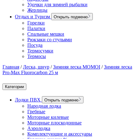
Удочки для зимней рыбалки
Жерлицы
Отдых и Туризм
Открыть подменю
Горелки
Палатки
Спальные мешки
Рюкзаки со стульями
Посуда
Термосумки
Термосы
Главная
/
Леска, шнур
/
Зимняя леска MOMOI
/
Зимняя леска
Pro-Max Fluorocarbon 25 м
Категории
Лодки ПВХ
Открыть подменю
Народная лодка
Гребные
Моторные килевые
Моторные плоскодонные
Аэролодка
Комплектующие и аксессуары