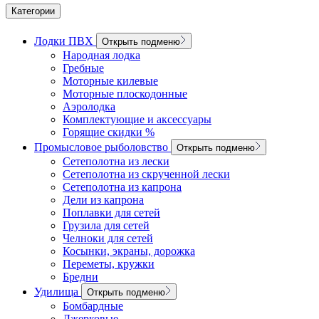
Категории
Лодки ПВХ
Открыть подменю
Народная лодка
Гребные
Моторные килевые
Моторные плоскодонные
Аэролодка
Комплектующие и аксессуары
Горящие скидки %
Промысловое рыболовство
Открыть подменю
Сетеполотна из лески
Сетеполотна из скрученной лески
Сетеполотна из капрона
Дели из капрона
Поплавки для сетей
Грузила для сетей
Челноки для сетей
Косынки, экраны, дорожка
Переметы, кружки
Бредни
Удилища
Открыть подменю
Бомбардные
Джерковые