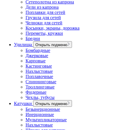
Сетеполотна из капрона
Дели из капрона
Поплавки для сетей
Грузила для сетей
Челноки для сетей
Косынки, экраны, дорожка
Переметы, кружки
Бредни
Удилища
Открыть подменю
Бомбардные
Джерковые
Карповые
Кастинговые
Нахлыстовые
Поплавочные
Спиннинговые
Троллинговые
Фидерные
Чехлы, тубусы
Катушки
Открыть подменю
Безынерционные
Инерционные
Мультипликаторные
Нахлыстовые