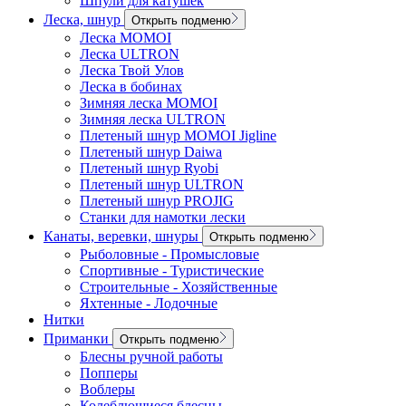
Шпули для катушек
Леска, шнур
Открыть подменю
Леска MOMOI
Леска ULTRON
Леска Твой Улов
Леска в бобинах
Зимняя леска MOMOI
Зимняя леска ULTRON
Плетеный шнур MOMOI Jigline
Плетеный шнур Daiwa
Плетеный шнур Ryobi
Плетеный шнур ULTRON
Плетеный шнур PROJIG
Станки для намотки лески
Канаты, веревки, шнуры
Открыть подменю
Рыболовные - Промысловые
Спортивные - Туристические
Строительные - Хозяйственные
Яхтенные - Лодочные
Нитки
Приманки
Открыть подменю
Блесны ручной работы
Попперы
Воблеры
Колеблющиеся блесны