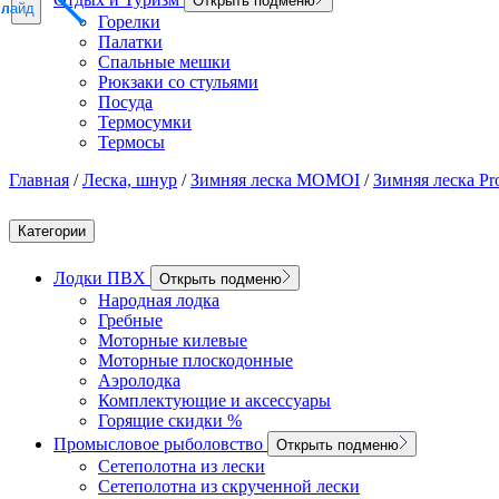
Открыть подменю
слайд
слайд
слайд
Горелки
Палатки
Спальные мешки
Рюкзаки со стульями
Посуда
Термосумки
Термосы
Главная
/
Леска, шнур
/
Зимняя леска MOMOI
/
Зимняя леска Pro
Категории
Лодки ПВХ
Открыть подменю
Народная лодка
Гребные
Моторные килевые
Моторные плоскодонные
Аэролодка
Комплектующие и аксессуары
Горящие скидки %
Промысловое рыболовство
Открыть подменю
Сетеполотна из лески
Сетеполотна из скрученной лески