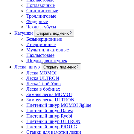
Поплавочные
Спиннинговые
Троллинговые
Фидерные
Чехлы, тубусы
Катушки
Открыть подменю
Безынерционные
Инерционные
Мультипликаторные
Нахлыстовые
Шпули для катушек
Леска, шнур
Открыть подменю
Леска MOMOI
Леска ULTRON
Леска Твой Улов
Леска в бобинах
Зимняя леска MOMOI
Зимняя леска ULTRON
Плетеный шнур MOMOI Jigline
Плетеный шнур Daiwa
Плетеный шнур Ryobi
Плетеный шнур ULTRON
Плетеный шнур PROJIG
Станки для намотки лески