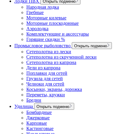
Лодки ПВХ
Открыть подменю
Народная лодка
Гребные
Моторные килевые
Моторные плоскодонные
Аэролодка
Комплектующие и аксессуары
Горящие скидки %
Промысловое рыболовство
Открыть подменю
Сетеполотна из лески
Сетеполотна из скрученной лески
Сетеполотна из капрона
Дели из капрона
Поплавки для сетей
Грузила для сетей
Челноки для сетей
Косынки, экраны, дорожка
Переметы, кружки
Бредни
Удилища
Открыть подменю
Бомбардные
Джерковые
Карповые
Кастинговые
Нахлыстовые