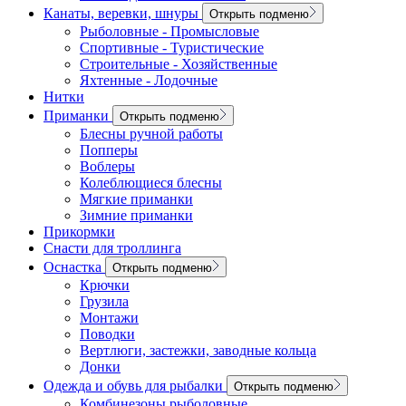
Канаты, веревки, шнуры
Открыть подменю
Рыболовные - Промысловые
Спортивные - Туристические
Строительные - Хозяйственные
Яхтенные - Лодочные
Нитки
Приманки
Открыть подменю
Блесны ручной работы
Попперы
Воблеры
Колеблющиеся блесны
Мягкие приманки
Зимние приманки
Прикормки
Снасти для троллинга
Оснастка
Открыть подменю
Крючки
Грузила
Монтажи
Поводки
Вертлюги, застежки, заводные кольца
Донки
Одежда и обувь для рыбалки
Открыть подменю
Комбинезоны рыболовные