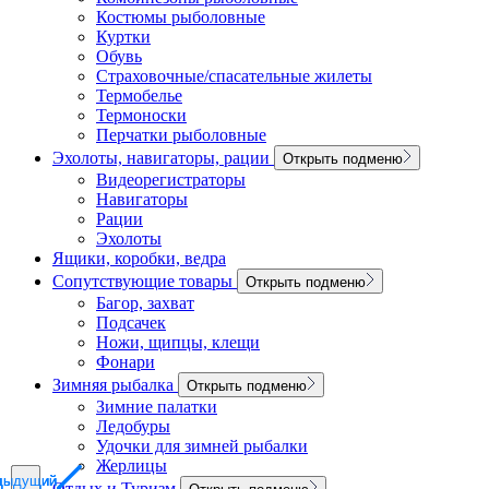
Костюмы рыболовные
Куртки
Обувь
Страховочные/спасательные жилеты
Термобелье
Термоноски
Перчатки рыболовные
Эхолоты, навигаторы, рации
Открыть подменю
Видеорегистраторы
Навигаторы
Рации
Эхолоты
Ящики, коробки, ведра
Сопутствующие товары
Открыть подменю
Багор, захват
Подсачек
Ножи, щипцы, клещи
Фонари
Зимняя рыбалка
Открыть подменю
Зимние палатки
Ледобуры
Удочки для зимней рыбалки
Жерлицы
дыдущий
дыдущий
дыдущий
Отдых и Туризм