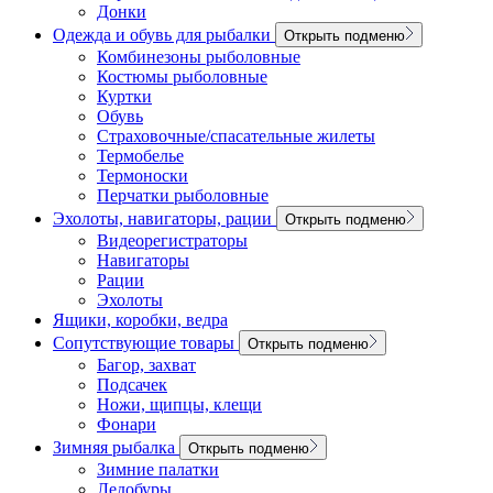
Донки
Одежда и обувь для рыбалки
Открыть подменю
Комбинезоны рыболовные
Костюмы рыболовные
Куртки
Обувь
Страховочные/спасательные жилеты
Термобелье
Термоноски
Перчатки рыболовные
Эхолоты, навигаторы, рации
Открыть подменю
Видеорегистраторы
Навигаторы
Рации
Эхолоты
Ящики, коробки, ведра
Сопутствующие товары
Открыть подменю
Багор, захват
Подсачек
Ножи, щипцы, клещи
Фонари
Зимняя рыбалка
Открыть подменю
Зимние палатки
Ледобуры