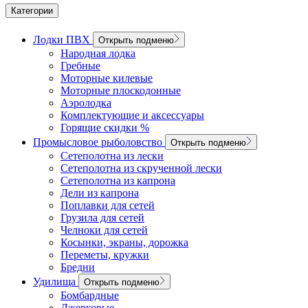
Категории
Лодки ПВХ
Открыть подменю
Народная лодка
Гребные
Моторные килевые
Моторные плоскодонные
Аэролодка
Комплектующие и аксессуары
Горящие скидки %
Промысловое рыболовство
Открыть подменю
Сетеполотна из лески
Сетеполотна из скрученной лески
Сетеполотна из капрона
Дели из капрона
Поплавки для сетей
Грузила для сетей
Челноки для сетей
Косынки, экраны, дорожка
Переметы, кружки
Бредни
Удилища
Открыть подменю
Бомбардные
Джерковые