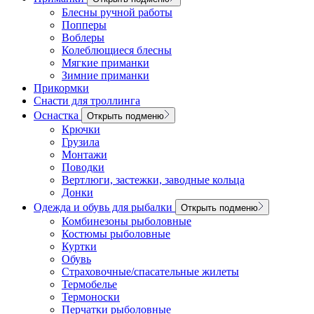
Блесны ручной работы
Попперы
Воблеры
Колеблющиеся блесны
Мягкие приманки
Зимние приманки
Прикормки
Снасти для троллинга
Оснастка
Открыть подменю
Крючки
Грузила
Монтажи
Поводки
Вертлюги, застежки, заводные кольца
Донки
Одежда и обувь для рыбалки
Открыть подменю
Комбинезоны рыболовные
Костюмы рыболовные
Куртки
Обувь
Страховочные/спасательные жилеты
Термобелье
Термоноски
Перчатки рыболовные