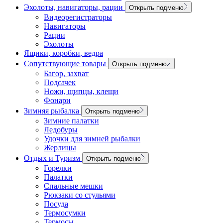
Эхолоты, навигаторы, рации
Открыть подменю
Видеорегистраторы
Навигаторы
Рации
Эхолоты
Ящики, коробки, ведра
Сопутствующие товары
Открыть подменю
Багор, захват
Подсачек
Ножи, щипцы, клещи
Фонари
Зимняя рыбалка
Открыть подменю
Зимние палатки
Ледобуры
Удочки для зимней рыбалки
Жерлицы
Отдых и Туризм
Открыть подменю
Горелки
Палатки
Спальные мешки
Рюкзаки со стульями
Посуда
Термосумки
Термосы