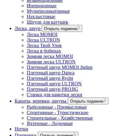
Безынерционные
Инерционные
Мультипликаторные
Нахлыстовые
Шпули для катушек
Леска, шнур
Открыть подменю
Леска MOMOI
Леска ULTRON
Леска Твой Улов
Леска в бобинах
Зимняя леска MOMOI
Зимняя леска ULTRON
Плетеный шнур MOMOI Jigline
Плетеный шнур Daiwa
Плетеный шнур Ryobi
Плетеный шнур ULTRON
Плетеный шнур PROJIG
Станки для намотки лески
Канаты, веревки, шнуры
Открыть подменю
Рыболовные - Промысловые
Спортивные - Туристические
Строительные - Хозяйственные
Яхтенные - Лодочные
Нитки
Приманки
Открыть подменю