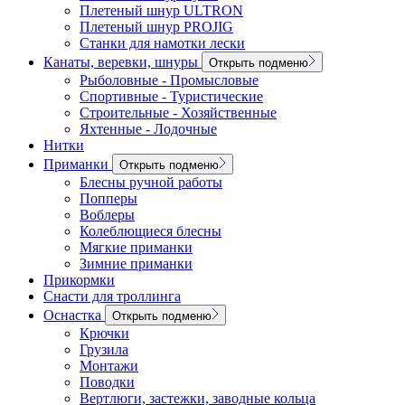
Плетеный шнур ULTRON
Плетеный шнур PROJIG
Станки для намотки лески
Канаты, веревки, шнуры
Открыть подменю
Рыболовные - Промысловые
Спортивные - Туристические
Строительные - Хозяйственные
Яхтенные - Лодочные
Нитки
Приманки
Открыть подменю
Блесны ручной работы
Попперы
Воблеры
Колеблющиеся блесны
Мягкие приманки
Зимние приманки
Прикормки
Снасти для троллинга
Оснастка
Открыть подменю
Крючки
Грузила
Монтажи
Поводки
Вертлюги, застежки, заводные кольца