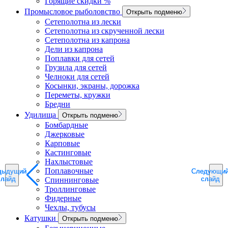
Горящие скидки %
Промысловое рыболовство
Открыть подменю
Сетеполотна из лески
Сетеполотна из скрученной лески
Сетеполотна из капрона
Дели из капрона
Поплавки для сетей
Грузила для сетей
Челноки для сетей
Косынки, экраны, дорожка
Переметы, кружки
Бредни
Удилища
Открыть подменю
Бомбардные
Джерковые
Карповые
Кастинговые
Нахлыстовые
Поплавочные
дыдущий
дыдущий
Следующи
Следующи
слайд
слайд
слайд
слайд
Спиннинговые
Троллинговые
Фидерные
Чехлы, тубусы
Катушки
Открыть подменю