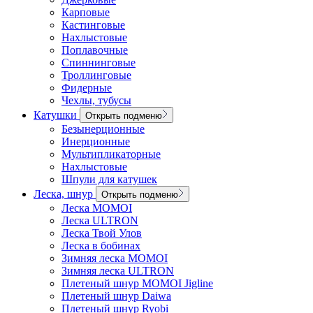
Карповые
Кастинговые
Нахлыстовые
Поплавочные
Спиннинговые
Троллинговые
Фидерные
Чехлы, тубусы
Катушки
Открыть подменю
Безынерционные
Инерционные
Мультипликаторные
Нахлыстовые
Шпули для катушек
Леска, шнур
Открыть подменю
Леска MOMOI
Леска ULTRON
Леска Твой Улов
Леска в бобинах
Зимняя леска MOMOI
Зимняя леска ULTRON
Плетеный шнур MOMOI Jigline
Плетеный шнур Daiwa
Плетеный шнур Ryobi