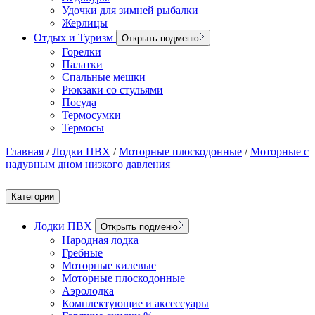
Удочки для зимней рыбалки
Жерлицы
Отдых и Туризм
Открыть подменю
Горелки
Палатки
Спальные мешки
Рюкзаки со стульями
Посуда
Термосумки
Термосы
Главная
/
Лодки ПВХ
/
Моторные плоскодонные
/
Моторные с
надувным дном низкого давления
Категории
Лодки ПВХ
Открыть подменю
Народная лодка
Гребные
Моторные килевые
Моторные плоскодонные
Аэролодка
Комплектующие и аксессуары