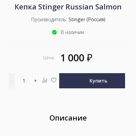
Кепка Stinger Russian Salmon
Производитель:
Stinger (Россия)
В наличии
1 000
₽
Цена:
Введите
-
+
Купить
количество
Добавить
Добавить
товара
к
в
сравнению
избранное
Описание