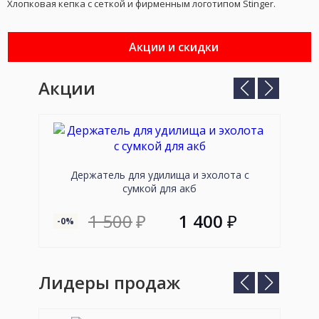
Хлопковая кепка с сеткой и фирменным логотипом Stinger.
Акции и скидки
Акции
Предыдущий
Следующ
слайд
слайд
Держатель для удилища и эхолота с
сумкой для акб
1 500
₽
1 400
₽
-0%
--89
Лидеры продаж
Предыдущий
Следующ
слайд
слайд