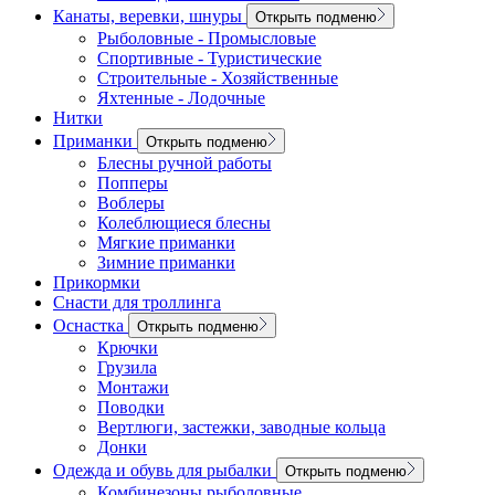
Канаты, веревки, шнуры
Открыть подменю
Рыболовные - Промысловые
Спортивные - Туристические
Строительные - Хозяйственные
Яхтенные - Лодочные
Нитки
Приманки
Открыть подменю
Блесны ручной работы
Попперы
Воблеры
Колеблющиеся блесны
Мягкие приманки
Зимние приманки
Прикормки
Снасти для троллинга
Оснастка
Открыть подменю
Крючки
Грузила
Монтажи
Поводки
Вертлюги, застежки, заводные кольца
Донки
Одежда и обувь для рыбалки
Открыть подменю
Комбинезоны рыболовные