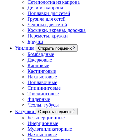
Сетеполотна из капрона
Дели из капрона
Поплавки для сетей
Грузила для сетей
Челноки для сетей
Косынки, экраны, дорожка
Переметы, кружки
Бредни
Удилища
Открыть подменю
Бомбардные
Джерковые
Карповые
Кастинговые
Нахлыстовые
Поплавочные
Спиннинговые
Троллинговые
Фидерные
Чехлы, тубусы
Катушки
Открыть подменю
Безынерционные
Инерционные
Мультипликаторные
Нахлыстовые