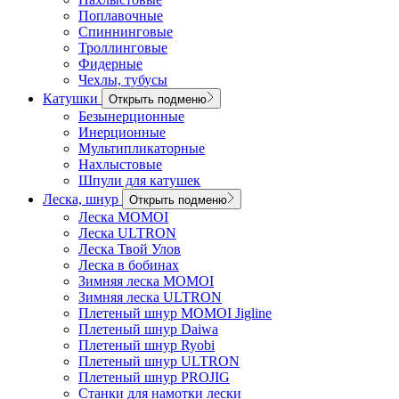
Поплавочные
Спиннинговые
Троллинговые
Фидерные
Чехлы, тубусы
Катушки
Открыть подменю
Безынерционные
Инерционные
Мультипликаторные
Нахлыстовые
Шпули для катушек
Леска, шнур
Открыть подменю
Леска MOMOI
Леска ULTRON
Леска Твой Улов
Леска в бобинах
Зимняя леска MOMOI
Зимняя леска ULTRON
Плетеный шнур MOMOI Jigline
Плетеный шнур Daiwa
Плетеный шнур Ryobi
Плетеный шнур ULTRON
Плетеный шнур PROJIG
Станки для намотки лески