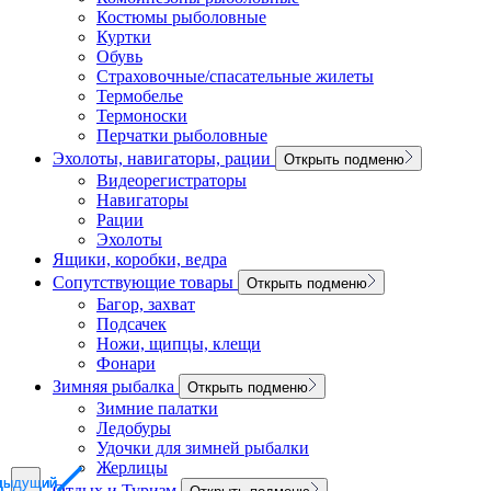
Костюмы рыболовные
Куртки
Обувь
Страховочные/спасательные жилеты
Термобелье
Термоноски
Перчатки рыболовные
Эхолоты, навигаторы, рации
Открыть подменю
Видеорегистраторы
Навигаторы
Рации
Эхолоты
Ящики, коробки, ведра
Сопутствующие товары
Открыть подменю
Багор, захват
Подсачек
Ножи, щипцы, клещи
Фонари
Зимняя рыбалка
Открыть подменю
Зимние палатки
Ледобуры
Удочки для зимней рыбалки
Жерлицы
дыдущий
дыдущий
дыдущий
Отдых и Туризм