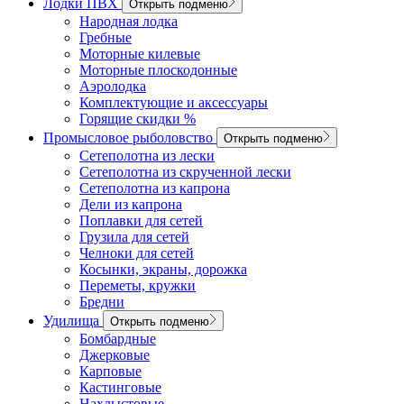
Лодки ПВХ
Открыть подменю
Народная лодка
Гребные
Моторные килевые
Моторные плоскодонные
Аэролодка
Комплектующие и аксессуары
Горящие скидки %
Промысловое рыболовство
Открыть подменю
Сетеполотна из лески
Сетеполотна из скрученной лески
Сетеполотна из капрона
Дели из капрона
Поплавки для сетей
Грузила для сетей
Челноки для сетей
Косынки, экраны, дорожка
Переметы, кружки
Бредни
Удилища
Открыть подменю
Бомбардные
Джерковые
Карповые
Кастинговые
Нахлыстовые