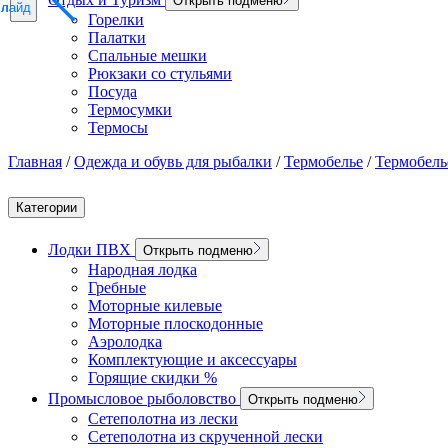
Открыть подменю
слайд
слайд
слайд
Горелки
Палатки
Спальные мешки
Рюкзаки со стульями
Посуда
Термосумки
Термосы
Главная
/
Одежда и обувь для рыбалки
/
Термобелье
/
Термобель
Категории
Лодки ПВХ
Открыть подменю
Народная лодка
Гребные
Моторные килевые
Моторные плоскодонные
Аэролодка
Комплектующие и аксессуары
Горящие скидки %
Промысловое рыболовство
Открыть подменю
Сетеполотна из лески
Сетеполотна из скрученной лески