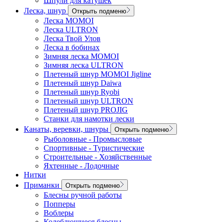
Шпули для катушек
Леска, шнур
Открыть подменю
Леска MOMOI
Леска ULTRON
Леска Твой Улов
Леска в бобинах
Зимняя леска MOMOI
Зимняя леска ULTRON
Плетеный шнур MOMOI Jigline
Плетеный шнур Daiwa
Плетеный шнур Ryobi
Плетеный шнур ULTRON
Плетеный шнур PROJIG
Станки для намотки лески
Канаты, веревки, шнуры
Открыть подменю
Рыболовные - Промысловые
Спортивные - Туристические
Строительные - Хозяйственные
Яхтенные - Лодочные
Нитки
Приманки
Открыть подменю
Блесны ручной работы
Попперы
Воблеры
Колеблющиеся блесны