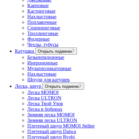
Карповые
Кастинговые
Нахлыстовые
Поплавочные
Спиннинговые
Троллинговые
Фидерные
Чехлы, тубусы
Катушки
Открыть подменю
Безынерционные
Инерционные
Мультипликаторные
Нахлыстовые
Шпули для катушек
Леска, шнур
Открыть подменю
Леска MOMOI
Леска ULTRON
Леска Твой Улов
Леска в бобинах
Зимняя леска MOMOI
Зимняя леска ULTRON
Плетеный шнур MOMOI Jigline
Плетеный шнур Daiwa
Плетеный шнур Ryobi