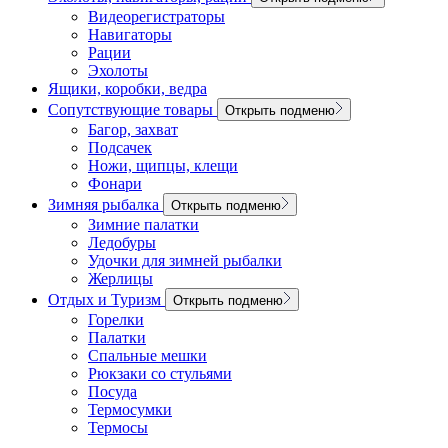
Видеорегистраторы
Навигаторы
Рации
Эхолоты
Ящики, коробки, ведра
Сопутствующие товары
Открыть подменю
Багор, захват
Подсачек
Ножи, щипцы, клещи
Фонари
Зимняя рыбалка
Открыть подменю
Зимние палатки
Ледобуры
Удочки для зимней рыбалки
Жерлицы
Отдых и Туризм
Открыть подменю
Горелки
Палатки
Спальные мешки
Рюкзаки со стульями
Посуда
Термосумки
Термосы