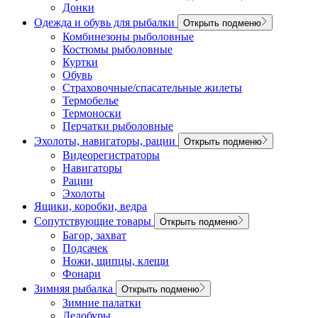
Донки
Одежда и обувь для рыбалки
Открыть подменю
Комбинезоны рыболовные
Костюмы рыболовные
Куртки
Обувь
Страховочные/спасательные жилеты
Термобелье
Термоноски
Перчатки рыболовные
Эхолоты, навигаторы, рации
Открыть подменю
Видеорегистраторы
Навигаторы
Рации
Эхолоты
Ящики, коробки, ведра
Сопутствующие товары
Открыть подменю
Багор, захват
Подсачек
Ножи, щипцы, клещи
Фонари
Зимняя рыбалка
Открыть подменю
Зимние палатки
Ледобуры