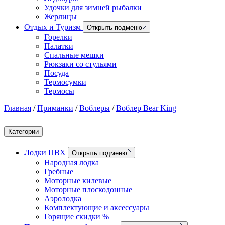
Удочки для зимней рыбалки
Жерлицы
Отдых и Туризм
Открыть подменю
Горелки
Палатки
Спальные мешки
Рюкзаки со стульями
Посуда
Термосумки
Термосы
Главная
/
Приманки
/
Воблеры
/
Воблер Bear King
Категории
Лодки ПВХ
Открыть подменю
Народная лодка
Гребные
Моторные килевые
Моторные плоскодонные
Аэролодка
Комплектующие и аксессуары
Горящие скидки %