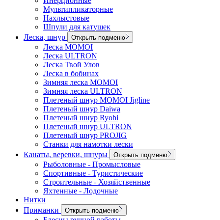
Инерционные
Мультипликаторные
Нахлыстовые
Шпули для катушек
Леска, шнур
Открыть подменю
Леска MOMOI
Леска ULTRON
Леска Твой Улов
Леска в бобинах
Зимняя леска MOMOI
Зимняя леска ULTRON
Плетеный шнур MOMOI Jigline
Плетеный шнур Daiwa
Плетеный шнур Ryobi
Плетеный шнур ULTRON
Плетеный шнур PROJIG
Станки для намотки лески
Канаты, веревки, шнуры
Открыть подменю
Рыболовные - Промысловые
Спортивные - Туристические
Строительные - Хозяйственные
Яхтенные - Лодочные
Нитки
Приманки
Открыть подменю
Блесны ручной работы