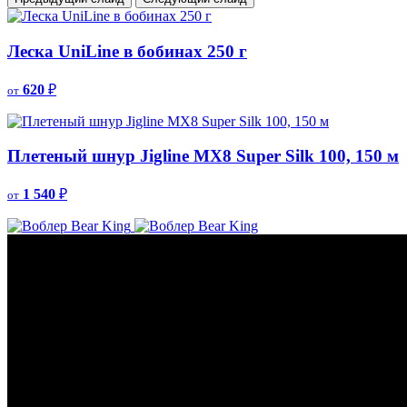
Леска UniLine в бобинах 250 г
620
₽
от
Плетеный шнур Jigline MX8 Super Silk 100, 150 м
1 540
₽
от