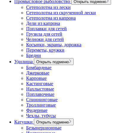
Промысловое рыболовство
Открыть подменю
Сетеполотна из лески
Сетеполотна из скрученной лески
Сетеполотна из капрона
Дели из капрона
Поплавки для сетей
Грузила для сетей
Челноки для сетей
Косынки, экраны, дорожка
Переметы, кружки
Бредни
Удилища
Открыть подменю
Бомбардные
Джерковые
Карповые
Кастинговые
Нахлыстовые
Поплавочные
Спиннинговые
Троллинговые
Фидерные
Чехлы, тубусы
Катушки
Открыть подменю
Безынерционные