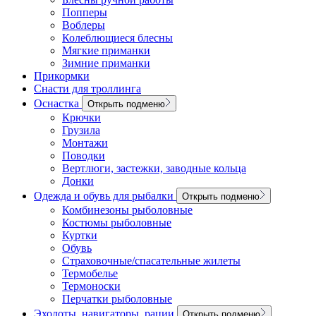
Попперы
Воблеры
Колеблющиеся блесны
Мягкие приманки
Зимние приманки
Прикормки
Снасти для троллинга
Оснастка
Открыть подменю
Крючки
Грузила
Монтажи
Поводки
Вертлюги, застежки, заводные кольца
Донки
Одежда и обувь для рыбалки
Открыть подменю
Комбинезоны рыболовные
Костюмы рыболовные
Куртки
Обувь
Страховочные/спасательные жилеты
Термобелье
Термоноски
Перчатки рыболовные
Эхолоты, навигаторы, рации
Открыть подменю