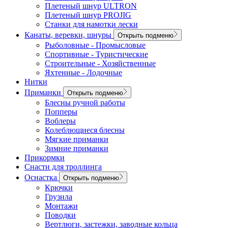
Плетеный шнур ULTRON
Плетеный шнур PROJIG
Станки для намотки лески
Канаты, веревки, шнуры
Открыть подменю
Рыболовные - Промысловые
Спортивные - Туристические
Строительные - Хозяйственные
Яхтенные - Лодочные
Нитки
Приманки
Открыть подменю
Блесны ручной работы
Попперы
Воблеры
Колеблющиеся блесны
Мягкие приманки
Зимние приманки
Прикормки
Снасти для троллинга
Оснастка
Открыть подменю
Крючки
Грузила
Монтажи
Поводки
Вертлюги, застежки, заводные кольца