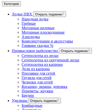
Категории
Лодки ПВХ
Открыть подменю
Народная лодка
Гребные
Моторные килевые
Моторные плоскодонные
Аэролодка
Комплектующие и аксессуары
Горящие скидки %
Промысловое рыболовство
Открыть подменю
Сетеполотна из лески
Сетеполотна из скрученной лески
Сетеполотна из капрона
Дели из капрона
Поплавки для сетей
Грузила для сетей
Челноки для сетей
Косынки, экраны, дорожка
Переметы, кружки
Бредни
Удилища
Открыть подменю
Бомбардные
Джерковые