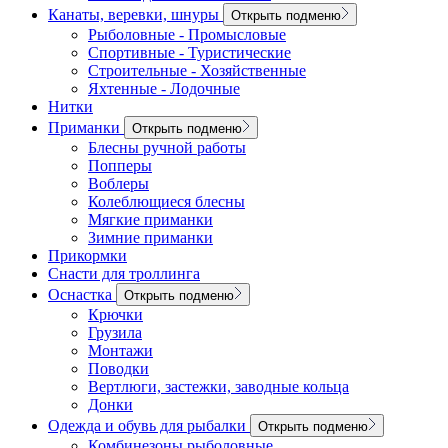
Канаты, веревки, шнуры
Открыть подменю
Рыболовные - Промысловые
Спортивные - Туристические
Строительные - Хозяйственные
Яхтенные - Лодочные
Нитки
Приманки
Открыть подменю
Блесны ручной работы
Попперы
Воблеры
Колеблющиеся блесны
Мягкие приманки
Зимние приманки
Прикормки
Снасти для троллинга
Оснастка
Открыть подменю
Крючки
Грузила
Монтажи
Поводки
Вертлюги, застежки, заводные кольца
Донки
Одежда и обувь для рыбалки
Открыть подменю
Комбинезоны рыболовные