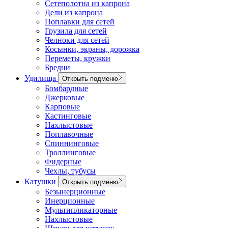
Сетеполотна из капрона
Дели из капрона
Поплавки для сетей
Грузила для сетей
Челноки для сетей
Косынки, экраны, дорожка
Переметы, кружки
Бредни
Удилища
Открыть подменю
Бомбардные
Джерковые
Карповые
Кастинговые
Нахлыстовые
Поплавочные
Спиннинговые
Троллинговые
Фидерные
Чехлы, тубусы
Катушки
Открыть подменю
Безынерционные
Инерционные
Мультипликаторные
Нахлыстовые