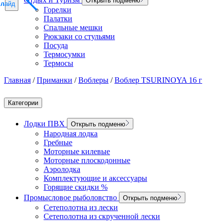
Открыть подменю
слайд
слайд
слайд
Горелки
Палатки
Спальные мешки
Рюкзаки со стульями
Посуда
Термосумки
Термосы
Главная
/
Приманки
/
Воблеры
/
Воблер TSURINOYA 16 г
Категории
Лодки ПВХ
Открыть подменю
Народная лодка
Гребные
Моторные килевые
Моторные плоскодонные
Аэролодка
Комплектующие и аксессуары
Горящие скидки %
Промысловое рыболовство
Открыть подменю
Сетеполотна из лески
Сетеполотна из скрученной лески