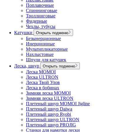
Поплавочные
Спиннинговые
Троллинговые
Фидерные
Чехлы, тубусы
Катушки
Открыть подменю
Безынерционные
Инерционные
Мультипликаторные
Нахлыстовые
Шпули для катушек
Леска, шнур
Открыть подменю
Леска MOMOI
Леска ULTRON
Леска Твой Улов
Леска в бобинах
Зимняя леска MOMOI
Зимняя леска ULTRON
Плетеный шнур MOMOI Jigline
Плетеный шнур Daiwa
Плетеный шнур Ryobi
Плетеный шнур ULTRON
Плетеный шнур PROJIG
Станки для намотки лески