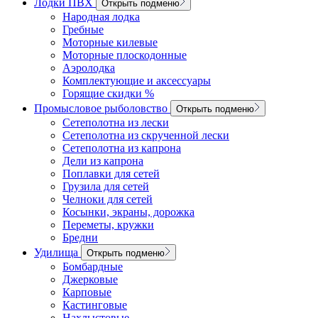
Лодки ПВХ
Открыть подменю
Народная лодка
Гребные
Моторные килевые
Моторные плоскодонные
Аэролодка
Комплектующие и аксессуары
Горящие скидки %
Промысловое рыболовство
Открыть подменю
Сетеполотна из лески
Сетеполотна из скрученной лески
Сетеполотна из капрона
Дели из капрона
Поплавки для сетей
Грузила для сетей
Челноки для сетей
Косынки, экраны, дорожка
Переметы, кружки
Бредни
Удилища
Открыть подменю
Бомбардные
Джерковые
Карповые
Кастинговые
Нахлыстовые