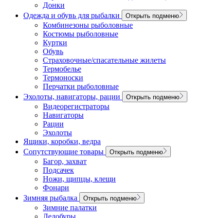
Донки
Одежда и обувь для рыбалки
Открыть подменю
Комбинезоны рыболовные
Костюмы рыболовные
Куртки
Обувь
Страховочные/спасательные жилеты
Термобелье
Термоноски
Перчатки рыболовные
Эхолоты, навигаторы, рации
Открыть подменю
Видеорегистраторы
Навигаторы
Рации
Эхолоты
Ящики, коробки, ведра
Сопутствующие товары
Открыть подменю
Багор, захват
Подсачек
Ножи, щипцы, клещи
Фонари
Зимняя рыбалка
Открыть подменю
Зимние палатки
Ледобуры