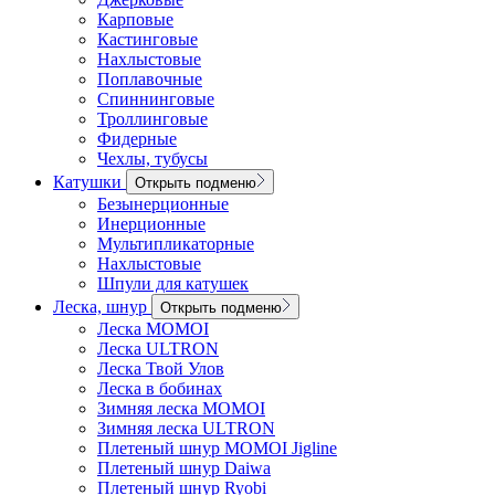
Карповые
Кастинговые
Нахлыстовые
Поплавочные
Спиннинговые
Троллинговые
Фидерные
Чехлы, тубусы
Катушки
Открыть подменю
Безынерционные
Инерционные
Мультипликаторные
Нахлыстовые
Шпули для катушек
Леска, шнур
Открыть подменю
Леска MOMOI
Леска ULTRON
Леска Твой Улов
Леска в бобинах
Зимняя леска MOMOI
Зимняя леска ULTRON
Плетеный шнур MOMOI Jigline
Плетеный шнур Daiwa
Плетеный шнур Ryobi