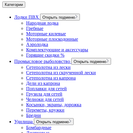
Категории
Лодки ПВХ
Открыть подменю
Народная лодка
Гребные
Моторные килевые
Моторные плоскодонные
Аэролодка
Комплектующие и аксессуары
Горящие скидки %
Промысловое рыболовство
Открыть подменю
Сетеполотна из лески
Сетеполотна из скрученной лески
Сетеполотна из капрона
Дели из капрона
Поплавки для сетей
Грузила для сетей
Челноки для сетей
Косынки, экраны, дорожка
Переметы, кружки
Бредни
Удилища
Открыть подменю
Бомбардные
Джерковые