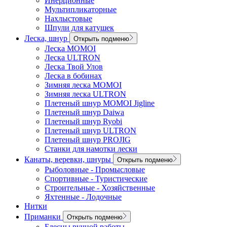
Инерционные
Мультипликаторные
Нахлыстовые
Шпули для катушек
Леска, шнур
Открыть подменю
Леска MOMOI
Леска ULTRON
Леска Твой Улов
Леска в бобинах
Зимняя леска MOMOI
Зимняя леска ULTRON
Плетеный шнур MOMOI Jigline
Плетеный шнур Daiwa
Плетеный шнур Ryobi
Плетеный шнур ULTRON
Плетеный шнур PROJIG
Станки для намотки лески
Канаты, веревки, шнуры
Открыть подменю
Рыболовные - Промысловые
Спортивные - Туристические
Строительные - Хозяйственные
Яхтенные - Лодочные
Нитки
Приманки
Открыть подменю
Блесны ручной работы