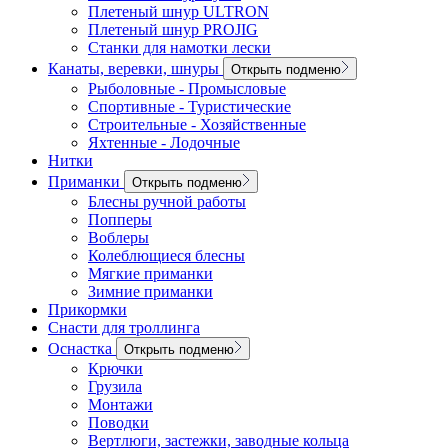
Плетеный шнур ULTRON
Плетеный шнур PROJIG
Станки для намотки лески
Канаты, веревки, шнуры
Открыть подменю
Рыболовные - Промысловые
Спортивные - Туристические
Строительные - Хозяйственные
Яхтенные - Лодочные
Нитки
Приманки
Открыть подменю
Блесны ручной работы
Попперы
Воблеры
Колеблющиеся блесны
Мягкие приманки
Зимние приманки
Прикормки
Снасти для троллинга
Оснастка
Открыть подменю
Крючки
Грузила
Монтажи
Поводки
Вертлюги, застежки, заводные кольца