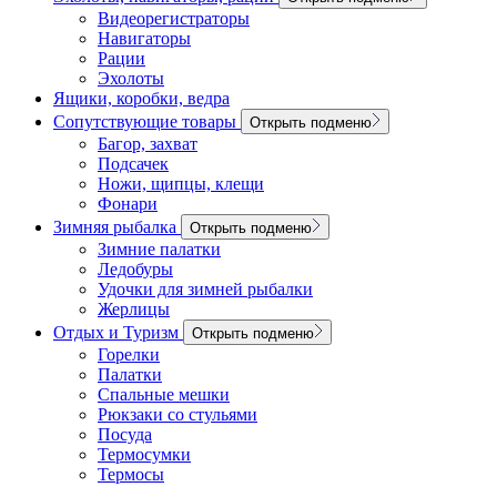
Видеорегистраторы
Навигаторы
Рации
Эхолоты
Ящики, коробки, ведра
Сопутствующие товары
Открыть подменю
Багор, захват
Подсачек
Ножи, щипцы, клещи
Фонари
Зимняя рыбалка
Открыть подменю
Зимние палатки
Ледобуры
Удочки для зимней рыбалки
Жерлицы
Отдых и Туризм
Открыть подменю
Горелки
Палатки
Спальные мешки
Рюкзаки со стульями
Посуда
Термосумки
Термосы