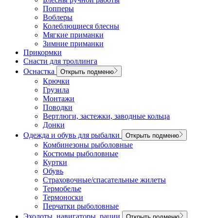
Попперы
Воблеры
Колеблющиеся блесны
Мягкие приманки
Зимние приманки
Прикормки
Снасти для троллинга
Оснастка
Открыть подменю
Крючки
Грузила
Монтажи
Поводки
Вертлюги, застежки, заводные кольца
Донки
Одежда и обувь для рыбалки
Открыть подменю
Комбинезоны рыболовные
Костюмы рыболовные
Куртки
Обувь
Страховочные/спасательные жилеты
Термобелье
Термоноски
Перчатки рыболовные
Эхолоты, навигаторы, рации
Открыть подменю