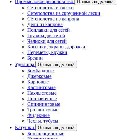
Промысловое рыболовство
Открыть подменю
Сетеполотна из лески
Сетеполотна из скрученной лески
Сетеполотна из капрона
Дели из капрона
Поплавки для сетей
Грузила для сетей
Челноки для сетей
Косынки, экраны, дорожка
Переметы, кружки
Бредни
Удилища
Открыть подменю
Бомбардные
Джерковые
Карповые
Кастинговые
Нахлыстовые
Поплавочные
Спиннинговые
Троллинговые
Фидерные
Чехлы, тубусы
Катушки
Открыть подменю
Безынерционные