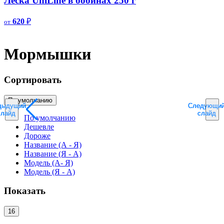
Леска UniLine в бобинах 250 г
620
₽
от
Мормышки
Сортировать
По умолчанию
дыдущий
дыдущий
Следующи
Следующи
слайд
слайд
слайд
слайд
По умолчанию
Дешевле
Дороже
Название (А - Я)
Название (Я - А)
Модель (А- Я)
Модель (Я - А)
Показать
16