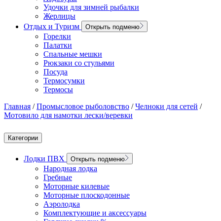
Удочки для зимней рыбалки
Жерлицы
Отдых и Туризм
Открыть подменю
Горелки
Палатки
Спальные мешки
Рюкзаки со стульями
Посуда
Термосумки
Термосы
Главная
/
Промысловое рыболовство
/
Челноки для сетей
/
Мотовило для намотки лески/веревки
Категории
Лодки ПВХ
Открыть подменю
Народная лодка
Гребные
Моторные килевые
Моторные плоскодонные
Аэролодка
Комплектующие и аксессуары