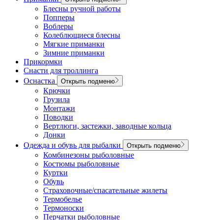
Блесны ручной работы
Попперы
Воблеры
Колеблющиеся блесны
Мягкие приманки
Зимние приманки
Прикормки
Снасти для троллинга
Оснастка
Открыть подменю
Крючки
Грузила
Монтажи
Поводки
Вертлюги, застежки, заводные кольца
Донки
Одежда и обувь для рыбалки
Открыть подменю
Комбинезоны рыболовные
Костюмы рыболовные
Куртки
Обувь
Страховочные/спасательные жилеты
Термобелье
Термоноски
Перчатки рыболовные