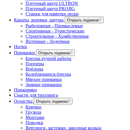
Плетеный шнур ULTRON
Плетеный шнур PROJIG
Станки для намотки лески
Канаты, веревки, шнуры
Открыть подменю
Рыболовные - Промысловые
Спортивные - Туристические
Строительные - Хозяйственные
Яхтенные - Лодочные
Нитки
Приманки
Открыть подменю
Блесны ручной работы
Попперы
Воблеры
Колеблющиеся блесны
Мягкие приманки
Зимние приманки
Прикормки
Снасти для троллинга
Оснастка
Открыть подменю
Крючки
Грузила
Монтажи
Поводки
Вертлюги, застежки, заводные кольца