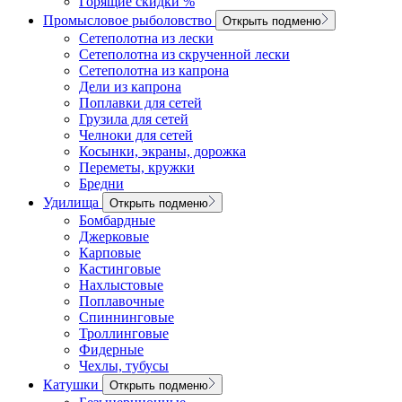
Горящие скидки %
Промысловое рыболовство
Открыть подменю
Сетеполотна из лески
Сетеполотна из скрученной лески
Сетеполотна из капрона
Дели из капрона
Поплавки для сетей
Грузила для сетей
Челноки для сетей
Косынки, экраны, дорожка
Переметы, кружки
Бредни
Удилища
Открыть подменю
Бомбардные
Джерковые
Карповые
Кастинговые
Нахлыстовые
Поплавочные
Спиннинговые
Троллинговые
Фидерные
Чехлы, тубусы
Катушки
Открыть подменю