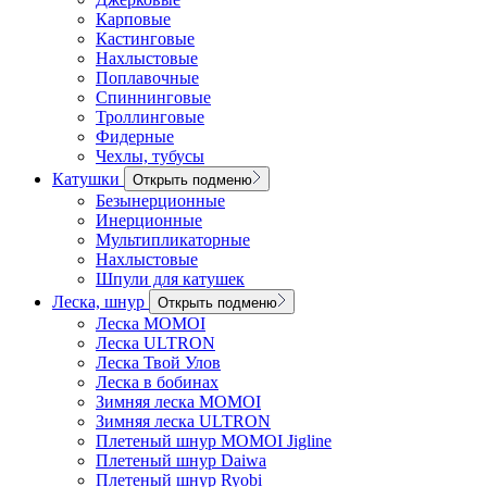
Карповые
Кастинговые
Нахлыстовые
Поплавочные
Спиннинговые
Троллинговые
Фидерные
Чехлы, тубусы
Катушки
Открыть подменю
Безынерционные
Инерционные
Мультипликаторные
Нахлыстовые
Шпули для катушек
Леска, шнур
Открыть подменю
Леска MOMOI
Леска ULTRON
Леска Твой Улов
Леска в бобинах
Зимняя леска MOMOI
Зимняя леска ULTRON
Плетеный шнур MOMOI Jigline
Плетеный шнур Daiwa
Плетеный шнур Ryobi