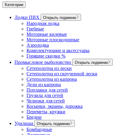
Категории
Лодки ПВХ
Открыть подменю
Народная лодка
Гребные
Моторные килевые
Моторные плоскодонные
Аэролодка
Комплектующие и аксессуары
Горящие скидки %
Промысловое рыболовство
Открыть подменю
Сетеполотна из лески
Сетеполотна из скрученной лески
Сетеполотна из капрона
Дели из капрона
Поплавки для сетей
Грузила для сетей
Челноки для сетей
Косынки, экраны, дорожка
Переметы, кружки
Бредни
Удилища
Открыть подменю
Бомбардные
Джерковые