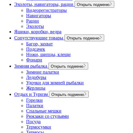
Эхолоты, навигаторы, рации
Открыть подменю
Видеорегистраторы
Навигаторы
Рации
Эхолоты
Ящики, коробки, ведра
Сопутствующие товары
Открыть подменю
Багор, захват
Подсачек
Ножи, щипцы, клещи
Фонари
Зимняя рыбалка
Открыть подменю
Зимние палатки
Ледобуры
Удочки для зимней рыбалки
Жерлицы
Отдых и Туризм
Открыть подменю
Горелки
Палатки
Спальные мешки
Рюкзаки со стульями
Посуда
Термосумки
Термосы