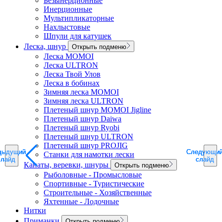
Безынерционные
Инерционные
Мультипликаторные
Нахлыстовые
Шпули для катушек
Леска, шнур
Открыть подменю
Леска MOMOI
Леска ULTRON
Леска Твой Улов
Леска в бобинах
Зимняя леска MOMOI
Зимняя леска ULTRON
Плетеный шнур MOMOI Jigline
Плетеный шнур Daiwa
Плетеный шнур Ryobi
Плетеный шнур ULTRON
Плетеный шнур PROJIG
дыдущий
дыдущий
дыдущий
Следующи
Следующи
Следующи
Станки для намотки лески
слайд
слайд
слайд
слайд
слайд
слайд
Канаты, веревки, шнуры
Открыть подменю
Рыболовные - Промысловые
Спортивные - Туристические
Строительные - Хозяйственные
Яхтенные - Лодочные
Нитки
Приманки
Открыть подменю