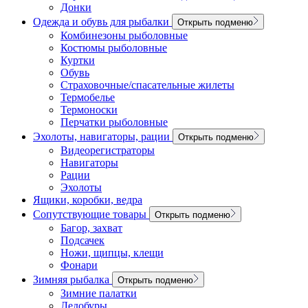
Донки
Одежда и обувь для рыбалки
Открыть подменю
Комбинезоны рыболовные
Костюмы рыболовные
Куртки
Обувь
Страховочные/спасательные жилеты
Термобелье
Термоноски
Перчатки рыболовные
Эхолоты, навигаторы, рации
Открыть подменю
Видеорегистраторы
Навигаторы
Рации
Эхолоты
Ящики, коробки, ведра
Сопутствующие товары
Открыть подменю
Багор, захват
Подсачек
Ножи, щипцы, клещи
Фонари
Зимняя рыбалка
Открыть подменю
Зимние палатки
Ледобуры