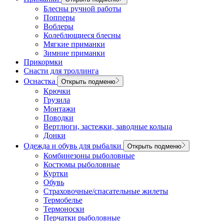
Блесны ручной работы
Попперы
Воблеры
Колеблющиеся блесны
Мягкие приманки
Зимние приманки
Прикормки
Снасти для троллинга
Оснастка
Открыть подменю
Крючки
Грузила
Монтажи
Поводки
Вертлюги, застежки, заводные кольца
Донки
Одежда и обувь для рыбалки
Открыть подменю
Комбинезоны рыболовные
Костюмы рыболовные
Куртки
Обувь
Страховочные/спасательные жилеты
Термобелье
Термоноски
Перчатки рыболовные