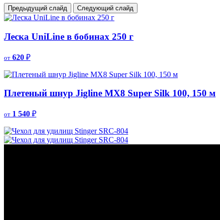
Предыдущий слайд
Следующий слайд
Леска UniLine в бобинах 250 г
620
₽
от
Плетеный шнур Jigline MX8 Super Silk 100, 150 м
1 540
₽
от