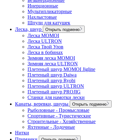
Безынерционные
Инерционные
Мультипликаторные
Нахлыстовые
Шпули для катушек
Леска, шнур
Открыть подменю
Леска MOMOI
Леска ULTRON
Леска Твой Улов
Леска в бобинах
Зимняя леска MOMOI
Зимняя леска ULTRON
Плетеный шнур MOMOI Jigline
Плетеный шнур Daiwa
Плетеный шнур Ryobi
Плетеный шнур ULTRON
Плетеный шнур PROJIG
Станки для намотки лески
Канаты, веревки, шнуры
Открыть подменю
Рыболовные - Промысловые
Спортивные - Туристические
Строительные - Хозяйственные
Яхтенные - Лодочные
Нитки
Приманки
Открыть подменю