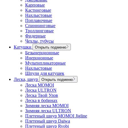
Карповые
Кастинговые
Нахлыстовые
Поплавочные
Спиннинговые
Троллинговые
Фидерные
Чехлы, тубусы
Катушки
Открыть подменю
Безынерционные
Инерционные
Мультипликаторные
Нахлыстовые
Шпули для катушек
Леска, шнур
Открыть подменю
Леска MOMOI
Леска ULTRON
Леска Твой Улов
Леска в бобинах
Зимняя леска MOMOI
Зимняя леска ULTRON
Плетеный шнур MOMOI Jigline
Плетеный шнур Daiwa
Плетеный шнур Ryobi