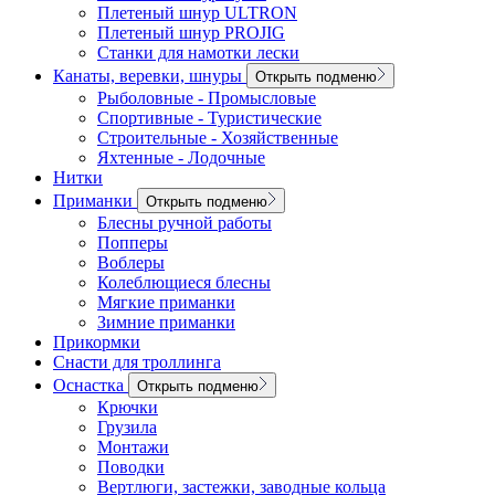
Плетеный шнур ULTRON
Плетеный шнур PROJIG
Станки для намотки лески
Канаты, веревки, шнуры
Открыть подменю
Рыболовные - Промысловые
Спортивные - Туристические
Строительные - Хозяйственные
Яхтенные - Лодочные
Нитки
Приманки
Открыть подменю
Блесны ручной работы
Попперы
Воблеры
Колеблющиеся блесны
Мягкие приманки
Зимние приманки
Прикормки
Снасти для троллинга
Оснастка
Открыть подменю
Крючки
Грузила
Монтажи
Поводки
Вертлюги, застежки, заводные кольца