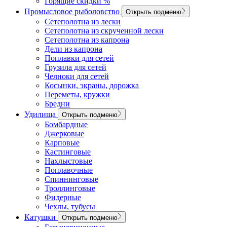
Горящие скидки %
Промысловое рыболовство
Открыть подменю
Сетеполотна из лески
Сетеполотна из скрученной лески
Сетеполотна из капрона
Дели из капрона
Поплавки для сетей
Грузила для сетей
Челноки для сетей
Косынки, экраны, дорожка
Переметы, кружки
Бредни
Удилища
Открыть подменю
Бомбардные
Джерковые
Карповые
Кастинговые
Нахлыстовые
Поплавочные
Спиннинговые
Троллинговые
Фидерные
Чехлы, тубусы
Катушки
Открыть подменю