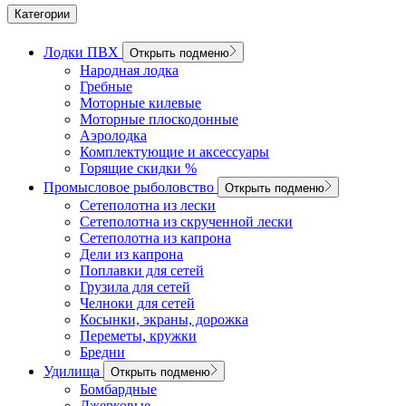
Категории
Лодки ПВХ
Открыть подменю
Народная лодка
Гребные
Моторные килевые
Моторные плоскодонные
Аэролодка
Комплектующие и аксессуары
Горящие скидки %
Промысловое рыболовство
Открыть подменю
Сетеполотна из лески
Сетеполотна из скрученной лески
Сетеполотна из капрона
Дели из капрона
Поплавки для сетей
Грузила для сетей
Челноки для сетей
Косынки, экраны, дорожка
Переметы, кружки
Бредни
Удилища
Открыть подменю
Бомбардные
Джерковые