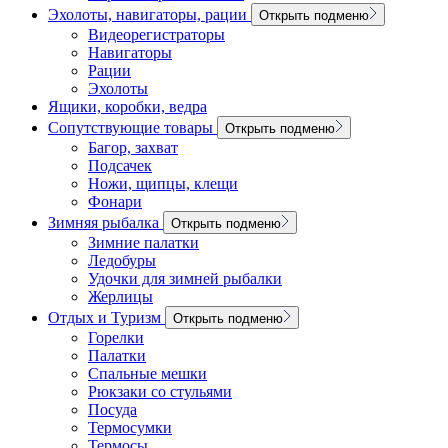
Эхолоты, навигаторы, рации
Открыть подменю
Видеорегистраторы
Навигаторы
Рации
Эхолоты
Ящики, коробки, ведра
Сопутствующие товары
Открыть подменю
Багор, захват
Подсачек
Ножи, щипцы, клещи
Фонари
Зимняя рыбалка
Открыть подменю
Зимние палатки
Ледобуры
Удочки для зимней рыбалки
Жерлицы
Отдых и Туризм
Открыть подменю
Горелки
Палатки
Спальные мешки
Рюкзаки со стульями
Посуда
Термосумки
Термосы