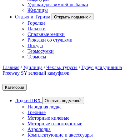
Удочки для зимней рыбалки
Жерлицы
Отдых и Туризм
Открыть подменю
Горелки
Палатки
Спальные мешки
Рюкзаки со стульями
Посуда
Термосумки
Термосы
Главная
/
Удилища
/
Чехлы, тубусы
/
Тубус для удилища
Freeway SY зеленый камуфляж
Категории
Лодки ПВХ
Открыть подменю
Народная лодка
Гребные
Моторные килевые
Моторные плоскодонные
Аэролодка
Комплектующие и аксессуары