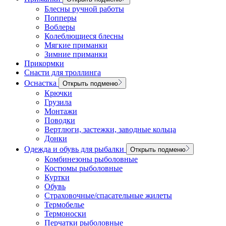
Блесны ручной работы
Попперы
Воблеры
Колеблющиеся блесны
Мягкие приманки
Зимние приманки
Прикормки
Снасти для троллинга
Оснастка
Открыть подменю
Крючки
Грузила
Монтажи
Поводки
Вертлюги, застежки, заводные кольца
Донки
Одежда и обувь для рыбалки
Открыть подменю
Комбинезоны рыболовные
Костюмы рыболовные
Куртки
Обувь
Страховочные/спасательные жилеты
Термобелье
Термоноски
Перчатки рыболовные