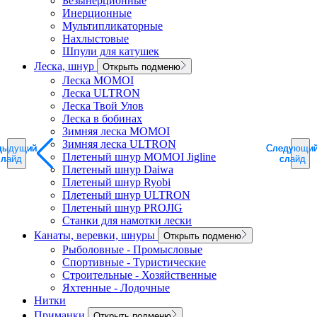
Безынерционные
Инерционные
Мультипликаторные
Нахлыстовые
Шпули для катушек
Леска, шнур
Открыть подменю
Леска MOMOI
Леска ULTRON
Леска Твой Улов
Леска в бобинах
Зимняя леска MOMOI
Зимняя леска ULTRON
дыдущий
дыдущий
дыдущий
Следующи
Следующи
Следующи
Плетеный шнур MOMOI Jigline
слайд
слайд
слайд
слайд
слайд
слайд
Плетеный шнур Daiwa
Плетеный шнур Ryobi
Плетеный шнур ULTRON
Плетеный шнур PROJIG
Станки для намотки лески
Канаты, веревки, шнуры
Открыть подменю
Рыболовные - Промысловые
Спортивные - Туристические
Строительные - Хозяйственные
Яхтенные - Лодочные
Нитки
Приманки
Открыть подменю