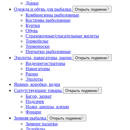
Донки
Одежда и обувь для рыбалки
Открыть подменю
Комбинезоны рыболовные
Костюмы рыболовные
Куртки
Обувь
Страховочные/спасательные жилеты
Термобелье
Термоноски
Перчатки рыболовные
Эхолоты, навигаторы, рации
Открыть подменю
Видеорегистраторы
Навигаторы
Рации
Эхолоты
Ящики, коробки, ведра
Сопутствующие товары
Открыть подменю
Багор, захват
Подсачек
Ножи, щипцы, клещи
Фонари
Зимняя рыбалка
Открыть подменю
Зимние палатки
Ледобуры