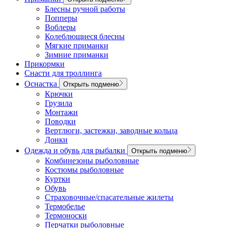
Блесны ручной работы
Попперы
Воблеры
Колеблющиеся блесны
Мягкие приманки
Зимние приманки
Прикормки
Снасти для троллинга
Оснастка
Открыть подменю
Крючки
Грузила
Монтажи
Поводки
Вертлюги, застежки, заводные кольца
Донки
Одежда и обувь для рыбалки
Открыть подменю
Комбинезоны рыболовные
Костюмы рыболовные
Куртки
Обувь
Страховочные/спасательные жилеты
Термобелье
Термоноски
Перчатки рыболовные