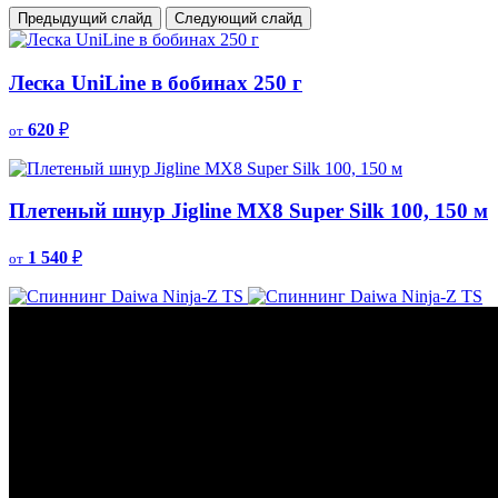
Предыдущий слайд
Следующий слайд
Леска UniLine в бобинах 250 г
620
₽
от
Плетеный шнур Jigline MX8 Super Silk 100, 150 м
1 540
₽
от