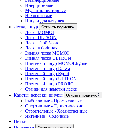
Безынерционные
Инерционные
Мультипликаторные
Нахлыстовые
Шпули для катушек
Леска, шнур
Открыть подменю
Леска MOMOI
Леска ULTRON
Леска Твой Улов
Леска в бобинах
Зимняя леска MOMOI
Зимняя леска ULTRON
Плетеный шнур MOMOI Jigline
Плетеный шнур Daiwa
Плетеный шнур Ryobi
Плетеный шнур ULTRON
Плетеный шнур PROJIG
Станки для намотки лески
Канаты, веревки, шнуры
Открыть подменю
Рыболовные - Промысловые
Спортивные - Туристические
Строительные - Хозяйственные
Яхтенные - Лодочные
Нитки
Приманки
Открыть подменю