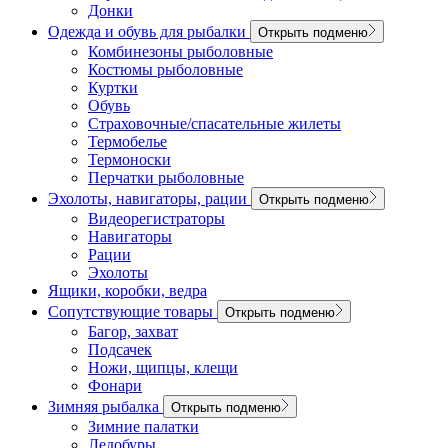
Донки
Одежда и обувь для рыбалки
Открыть подменю
Комбинезоны рыболовные
Костюмы рыболовные
Куртки
Обувь
Страховочные/спасательные жилеты
Термобелье
Термоноски
Перчатки рыболовные
Эхолоты, навигаторы, рации
Открыть подменю
Видеорегистраторы
Навигаторы
Рации
Эхолоты
Ящики, коробки, ведра
Сопутствующие товары
Открыть подменю
Багор, захват
Подсачек
Ножи, щипцы, клещи
Фонари
Зимняя рыбалка
Открыть подменю
Зимние палатки
Ледобуры