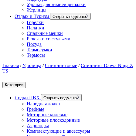
Удочки для зимней рыбалки
Жерлицы
Отдых и Туризм
Открыть подменю
Горелки
Палатки
Спальные мешки
Рюкзаки со стульями
Посуда
Термосумки
Термосы
Главная
/
Удилища
/
Спиннинговые
/
Спиннинг Daiwa Ninja-Z
TS
Категории
Лодки ПВХ
Открыть подменю
Народная лодка
Гребные
Моторные килевые
Моторные плоскодонные
Аэролодка
Комплектующие и аксессуары