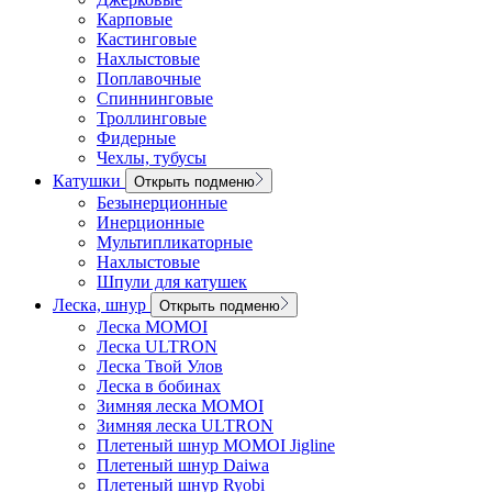
Карповые
Кастинговые
Нахлыстовые
Поплавочные
Спиннинговые
Троллинговые
Фидерные
Чехлы, тубусы
Катушки
Открыть подменю
Безынерционные
Инерционные
Мультипликаторные
Нахлыстовые
Шпули для катушек
Леска, шнур
Открыть подменю
Леска MOMOI
Леска ULTRON
Леска Твой Улов
Леска в бобинах
Зимняя леска MOMOI
Зимняя леска ULTRON
Плетеный шнур MOMOI Jigline
Плетеный шнур Daiwa
Плетеный шнур Ryobi