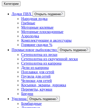
Категории
Лодки ПВХ
Открыть подменю
Народная лодка
Гребные
Моторные килевые
Моторные плоскодонные
Аэролодка
Комплектующие и аксессуары
Горящие скидки %
Промысловое рыболовство
Открыть подменю
Сетеполотна из лески
Сетеполотна из скрученной лески
Сетеполотна из капрона
Дели из капрона
Поплавки для сетей
Грузила для сетей
Челноки для сетей
Косынки, экраны, дорожка
Переметы, кружки
Бредни
Удилища
Открыть подменю
Бомбардные
Джерковые