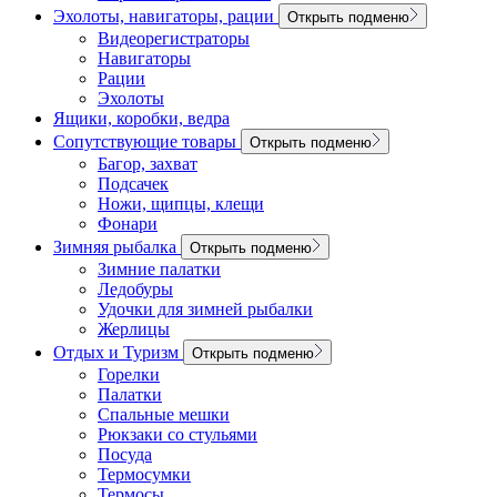
Эхолоты, навигаторы, рации
Открыть подменю
Видеорегистраторы
Навигаторы
Рации
Эхолоты
Ящики, коробки, ведра
Сопутствующие товары
Открыть подменю
Багор, захват
Подсачек
Ножи, щипцы, клещи
Фонари
Зимняя рыбалка
Открыть подменю
Зимние палатки
Ледобуры
Удочки для зимней рыбалки
Жерлицы
Отдых и Туризм
Открыть подменю
Горелки
Палатки
Спальные мешки
Рюкзаки со стульями
Посуда
Термосумки
Термосы