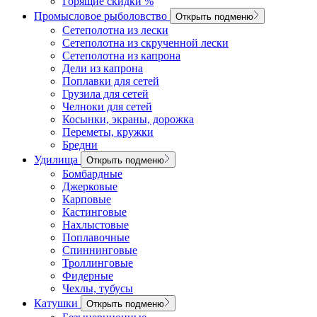
Горящие скидки %
Промысловое рыболовство
Открыть подменю
Сетеполотна из лески
Сетеполотна из скрученной лески
Сетеполотна из капрона
Дели из капрона
Поплавки для сетей
Грузила для сетей
Челноки для сетей
Косынки, экраны, дорожка
Переметы, кружки
Бредни
Удилища
Открыть подменю
Бомбардные
Джерковые
Карповые
Кастинговые
Нахлыстовые
Поплавочные
Спиннинговые
Троллинговые
Фидерные
Чехлы, тубусы
Катушки
Открыть подменю