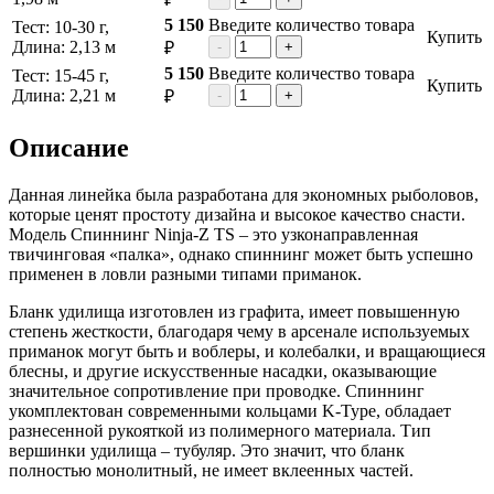
5 150
Введите количество товара
Тест: 10-30 г,
Купить
Длина: 2,13 м
₽
-
+
5 150
Введите количество товара
Тест: 15-45 г,
Купить
Длина: 2,21 м
₽
-
+
Описание
Данная линейка была разработана для экономных рыболовов,
которые ценят простоту дизайна и высокое качество снасти.
Модель Спиннинг Ninja-Z TS – это узконаправленная
твичинговая «палка», однако спиннинг может быть успешно
применен в ловли разными типами приманок.
Бланк удилища изготовлен из графита, имеет повышенную
степень жесткости, благодаря чему в арсенале используемых
приманок могут быть и воблеры, и колебалки, и вращающиеся
блесны, и другие искусственные насадки, оказывающие
значительное сопротивление при проводке. Спиннинг
укомплектован современными кольцами K-Type, обладает
разнесенной рукояткой из полимерного материала. Тип
вершинки удилища – тубуляр. Это значит, что бланк
полностью монолитный, не имеет вклеенных частей.