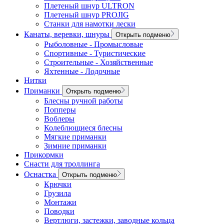
Плетеный шнур ULTRON
Плетеный шнур PROJIG
Станки для намотки лески
Канаты, веревки, шнуры
Открыть подменю
Рыболовные - Промысловые
Спортивные - Туристические
Строительные - Хозяйственные
Яхтенные - Лодочные
Нитки
Приманки
Открыть подменю
Блесны ручной работы
Попперы
Воблеры
Колеблющиеся блесны
Мягкие приманки
Зимние приманки
Прикормки
Снасти для троллинга
Оснастка
Открыть подменю
Крючки
Грузила
Монтажи
Поводки
Вертлюги, застежки, заводные кольца