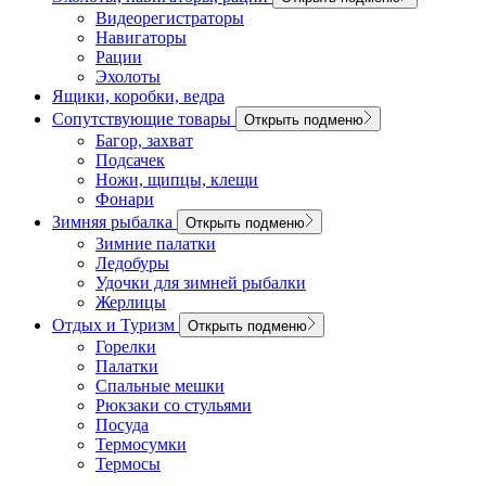
Видеорегистраторы
Навигаторы
Рации
Эхолоты
Ящики, коробки, ведра
Сопутствующие товары
Открыть подменю
Багор, захват
Подсачек
Ножи, щипцы, клещи
Фонари
Зимняя рыбалка
Открыть подменю
Зимние палатки
Ледобуры
Удочки для зимней рыбалки
Жерлицы
Отдых и Туризм
Открыть подменю
Горелки
Палатки
Спальные мешки
Рюкзаки со стульями
Посуда
Термосумки
Термосы