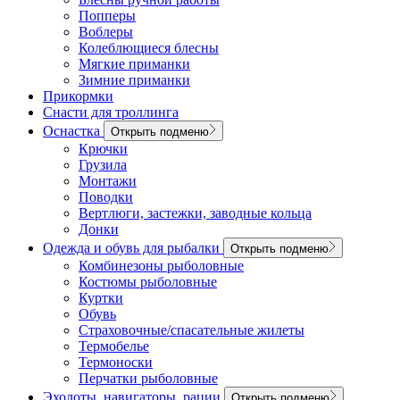
Попперы
Воблеры
Колеблющиеся блесны
Мягкие приманки
Зимние приманки
Прикормки
Снасти для троллинга
Оснастка
Открыть подменю
Крючки
Грузила
Монтажи
Поводки
Вертлюги, застежки, заводные кольца
Донки
Одежда и обувь для рыбалки
Открыть подменю
Комбинезоны рыболовные
Костюмы рыболовные
Куртки
Обувь
Страховочные/спасательные жилеты
Термобелье
Термоноски
Перчатки рыболовные
Эхолоты, навигаторы, рации
Открыть подменю