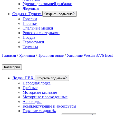
Удочки для зимней рыбалки
Жерлицы
Отдых и Туризм
Открыть подменю
Горелки
Палатки
Спальные мешки
Рюкзаки со стульями
Посуда
Термосумки
Термосы
Главная
/
Удилища
/
Троллинговые
/
Удилище Westin 3776 Boat
Категории
Лодки ПВХ
Открыть подменю
Народная лодка
Гребные
Моторные килевые
Моторные плоскодонные
Аэролодка
Комплектующие и аксессуары
Горящие скидки %