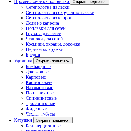
Промысловое рыболовство
Открыть подменю
Сетеполотна из лески
Сетеполотна из скрученной лески
Сетеполотна из капрона
Дели из капрона
Поплавки для сетей
Грузила для сетей
Челноки для сетей
Косынки, экраны, дорожка
Переметы, кружки
Бредни
Удилища
Открыть подменю
Бомбардные
Джерковые
Карповые
Кастинговые
Нахлыстовые
Поплавочные
Спиннинговые
Троллинговые
Фидерные
Чехлы, тубусы
Катушки
Открыть подменю
Безынерционные