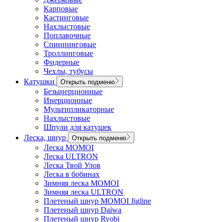
Карповые
Кастинговые
Нахлыстовые
Поплавочные
Спиннинговые
Троллинговые
Фидерные
Чехлы, тубусы
Катушки
Открыть подменю
Безынерционные
Инерционные
Мультипликаторные
Нахлыстовые
Шпули для катушек
Леска, шнур
Открыть подменю
Леска MOMOI
Леска ULTRON
Леска Твой Улов
Леска в бобинах
Зимняя леска MOMOI
Зимняя леска ULTRON
Плетеный шнур MOMOI Jigline
Плетеный шнур Daiwa
Плетеный шнур Ryobi