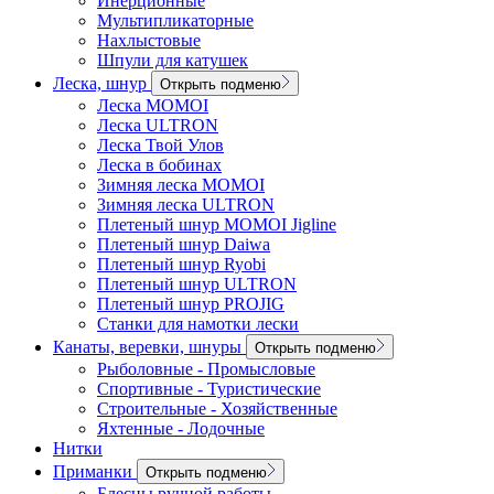
Инерционные
Мультипликаторные
Нахлыстовые
Шпули для катушек
Леска, шнур
Открыть подменю
Леска MOMOI
Леска ULTRON
Леска Твой Улов
Леска в бобинах
Зимняя леска MOMOI
Зимняя леска ULTRON
Плетеный шнур MOMOI Jigline
Плетеный шнур Daiwa
Плетеный шнур Ryobi
Плетеный шнур ULTRON
Плетеный шнур PROJIG
Станки для намотки лески
Канаты, веревки, шнуры
Открыть подменю
Рыболовные - Промысловые
Спортивные - Туристические
Строительные - Хозяйственные
Яхтенные - Лодочные
Нитки
Приманки
Открыть подменю
Блесны ручной работы