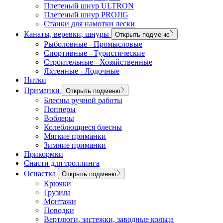
Плетеный шнур ULTRON
Плетеный шнур PROJIG
Станки для намотки лески
Канаты, веревки, шнуры
Открыть подменю
Рыболовные - Промысловые
Спортивные - Туристические
Строительные - Хозяйственные
Яхтенные - Лодочные
Нитки
Приманки
Открыть подменю
Блесны ручной работы
Попперы
Воблеры
Колеблющиеся блесны
Мягкие приманки
Зимние приманки
Прикормки
Снасти для троллинга
Оснастка
Открыть подменю
Крючки
Грузила
Монтажи
Поводки
Вертлюги, застежки, заводные кольца