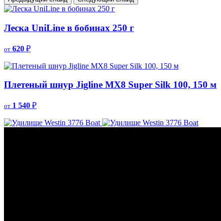
Леска UniLine в бобинах 250 г
620
₽
от
Плетеный шнур Jigline MX8 Super Silk 100, 150 м
1 540
₽
от