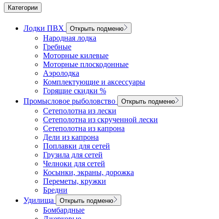
Категории
Лодки ПВХ
Открыть подменю
Народная лодка
Гребные
Моторные килевые
Моторные плоскодонные
Аэролодка
Комплектующие и аксессуары
Горящие скидки %
Промысловое рыболовство
Открыть подменю
Сетеполотна из лески
Сетеполотна из скрученной лески
Сетеполотна из капрона
Дели из капрона
Поплавки для сетей
Грузила для сетей
Челноки для сетей
Косынки, экраны, дорожка
Переметы, кружки
Бредни
Удилища
Открыть подменю
Бомбардные
Джерковые