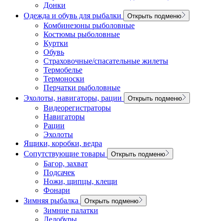
Донки
Одежда и обувь для рыбалки
Открыть подменю
Комбинезоны рыболовные
Костюмы рыболовные
Куртки
Обувь
Страховочные/спасательные жилеты
Термобелье
Термоноски
Перчатки рыболовные
Эхолоты, навигаторы, рации
Открыть подменю
Видеорегистраторы
Навигаторы
Рации
Эхолоты
Ящики, коробки, ведра
Сопутствующие товары
Открыть подменю
Багор, захват
Подсачек
Ножи, щипцы, клещи
Фонари
Зимняя рыбалка
Открыть подменю
Зимние палатки
Ледобуры