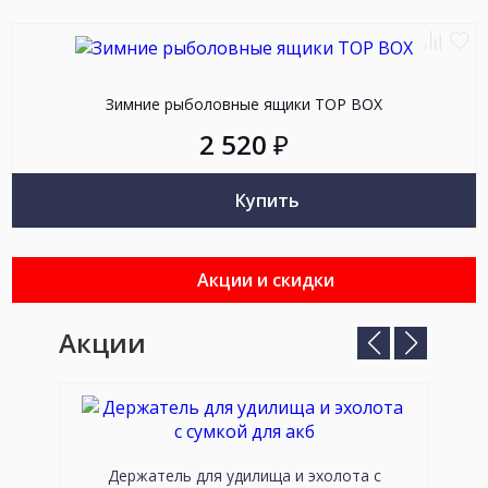
Добав
До
к
в
Зимние рыболовные ящики TOP BOX
сравн
из
2 520
₽
Купить
Акции и скидки
Акции
Предыдущий
Следующ
слайд
слайд
Держатель для удилища и эхолота с