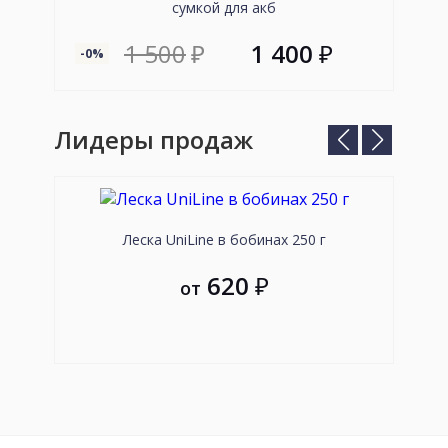
сумкой для акб
1 500
₽
1 400
₽
-0%
--89
Лидеры продаж
Предыдущий
Следующ
слайд
слайд
Леска UniLine в бобинах 250 г
Пле
620
₽
от