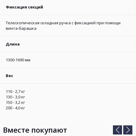
Фиксация секций
Телескопическая складная ручка с фиксацией при помощи
винта-барашка
Длина
1300-1690 мм
Вес
110 - 2,7 кг
130 - 3,0 кг
150 - 3,2 кг
200 - 4,0 кг
Вместе покупают
Предыд
Сле
слайд
сла