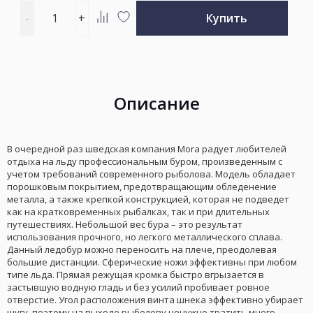
Введите
-
+
Купить
количество
Добавить
Добавить
товара
к
в
сравнению
избранное
Описание
В очередной раз шведская компания Mora радует любителей
отдыха на льду профессиональным буром, произведенным с
учетом требований современного рыболова. Модель обладает
порошковым покрытием, предотвращающим обледенение
металла, а также крепкой конструкцией, которая не подведет
как на кратковременных рыбалках, так и при длительных
путешествиях. Небольшой вес бура – это результат
использования прочного, но легкого металлического сплава.
Данный ледобур можно переносить на плече, преодолевая
большие дистанции. Сферические ножи эффективны при любом
типе льда. Прямая режущая кромка быстро вгрызается в
застывшую водную гладь и без усилий пробивает ровное
отверстие. Угол расположения винта шнека эффективно убирает
шугу, поэтому на выходе рыболову ненужно тратить много