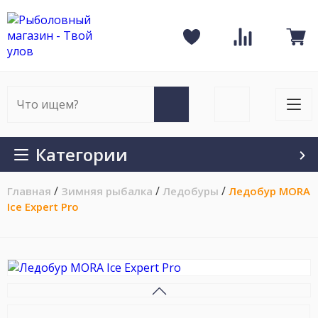
Рыболовный
Сравнение
магазин
К
Избранное
товаров
-
п
Твой
улов
Искать
Войти
на
на
Искать
Отк
сайте
сайт
мен
на
Категории
мобильном
/
/
/
/
Главная
Зимняя рыбалка
Ледобуры
Ледобур MORA
Ice Expert Pro