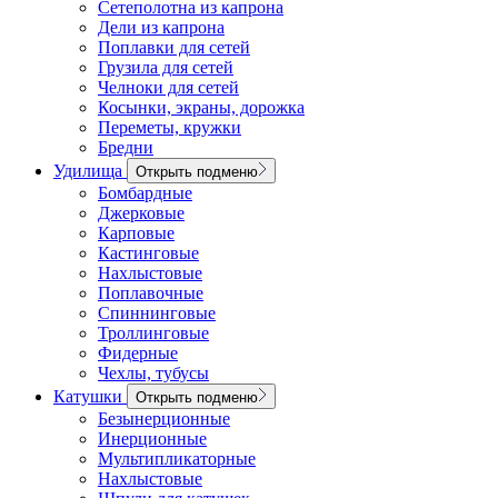
Сетеполотна из капрона
Дели из капрона
Поплавки для сетей
Грузила для сетей
Челноки для сетей
Косынки, экраны, дорожка
Переметы, кружки
Бредни
Удилища
Открыть подменю
Бомбардные
Джерковые
Карповые
Кастинговые
Нахлыстовые
Поплавочные
Спиннинговые
Троллинговые
Фидерные
Чехлы, тубусы
Катушки
Открыть подменю
Безынерционные
Инерционные
Мультипликаторные
Нахлыстовые