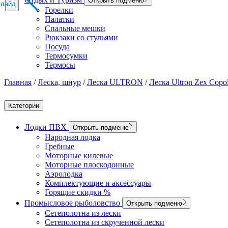
Открыть подменю
слайд
слайд
слайд
Горелки
Палатки
Спальные мешки
Рюкзаки со стульями
Посуда
Термосумки
Термосы
Главная
/
Леска, шнур
/
Леска ULTRON
/
Леска Ultron Zex Copo
Категории
Лодки ПВХ
Открыть подменю
Народная лодка
Гребные
Моторные килевые
Моторные плоскодонные
Аэролодка
Комплектующие и аксессуары
Горящие скидки %
Промысловое рыболовство
Открыть подменю
Сетеполотна из лески
Сетеполотна из скрученной лески