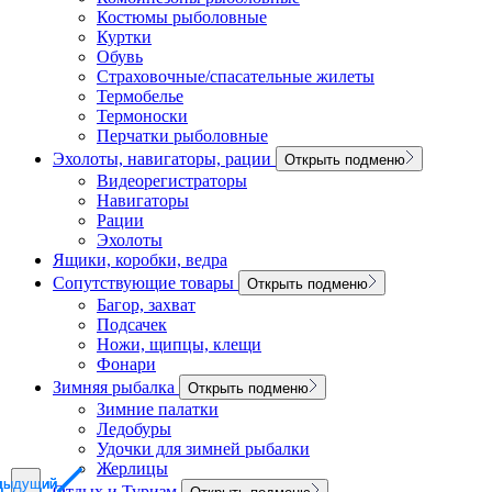
Костюмы рыболовные
Куртки
Обувь
Страховочные/спасательные жилеты
Термобелье
Термоноски
Перчатки рыболовные
Эхолоты, навигаторы, рации
Открыть подменю
Видеорегистраторы
Навигаторы
Рации
Эхолоты
Ящики, коробки, ведра
Сопутствующие товары
Открыть подменю
Багор, захват
Подсачек
Ножи, щипцы, клещи
Фонари
Зимняя рыбалка
Открыть подменю
Зимние палатки
Ледобуры
Удочки для зимней рыбалки
Жерлицы
дыдущий
дыдущий
дыдущий
Отдых и Туризм