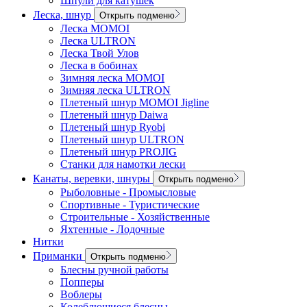
Шпули для катушек
Леска, шнур
Открыть подменю
Леска MOMOI
Леска ULTRON
Леска Твой Улов
Леска в бобинах
Зимняя леска MOMOI
Зимняя леска ULTRON
Плетеный шнур MOMOI Jigline
Плетеный шнур Daiwa
Плетеный шнур Ryobi
Плетеный шнур ULTRON
Плетеный шнур PROJIG
Станки для намотки лески
Канаты, веревки, шнуры
Открыть подменю
Рыболовные - Промысловые
Спортивные - Туристические
Строительные - Хозяйственные
Яхтенные - Лодочные
Нитки
Приманки
Открыть подменю
Блесны ручной работы
Попперы
Воблеры
Колеблющиеся блесны