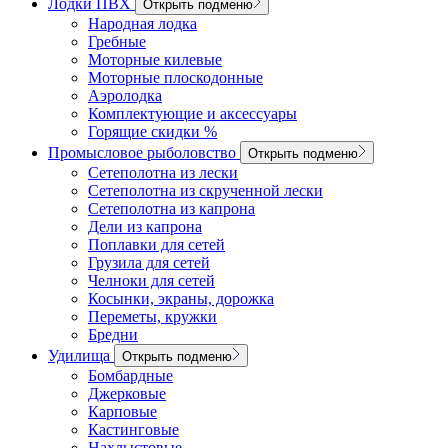
Лодки ПВХ
Открыть подменю
Народная лодка
Гребные
Моторные килевые
Моторные плоскодонные
Аэролодка
Комплектующие и аксессуары
Горящие скидки %
Промысловое рыболовство
Открыть подменю
Сетеполотна из лески
Сетеполотна из скрученной лески
Сетеполотна из капрона
Дели из капрона
Поплавки для сетей
Грузила для сетей
Челноки для сетей
Косынки, экраны, дорожка
Переметы, кружки
Бредни
Удилища
Открыть подменю
Бомбардные
Джерковые
Карповые
Кастинговые
Нахлыстовые