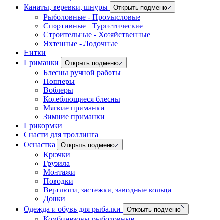
Канаты, веревки, шнуры
Открыть подменю
Рыболовные - Промысловые
Спортивные - Туристические
Строительные - Хозяйственные
Яхтенные - Лодочные
Нитки
Приманки
Открыть подменю
Блесны ручной работы
Попперы
Воблеры
Колеблющиеся блесны
Мягкие приманки
Зимние приманки
Прикормки
Снасти для троллинга
Оснастка
Открыть подменю
Крючки
Грузила
Монтажи
Поводки
Вертлюги, застежки, заводные кольца
Донки
Одежда и обувь для рыбалки
Открыть подменю
Комбинезоны рыболовные