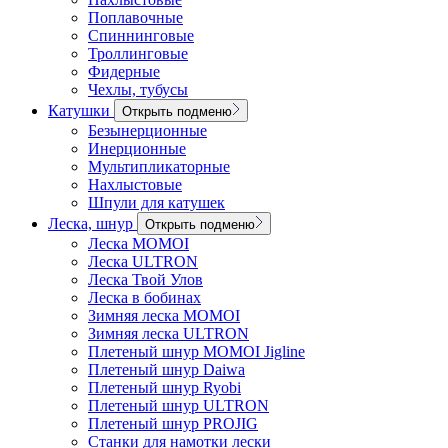
Поплавочные
Спиннинговые
Троллинговые
Фидерные
Чехлы, тубусы
Катушки
Открыть подменю
Безынерционные
Инерционные
Мультипликаторные
Нахлыстовые
Шпули для катушек
Леска, шнур
Открыть подменю
Леска MOMOI
Леска ULTRON
Леска Твой Улов
Леска в бобинах
Зимняя леска MOMOI
Зимняя леска ULTRON
Плетеный шнур MOMOI Jigline
Плетеный шнур Daiwa
Плетеный шнур Ryobi
Плетеный шнур ULTRON
Плетеный шнур PROJIG
Станки для намотки лески