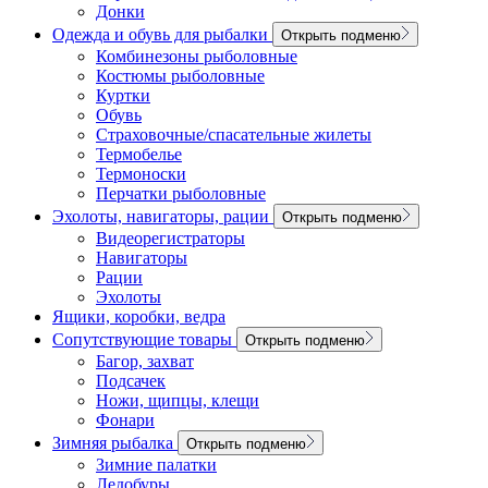
Донки
Одежда и обувь для рыбалки
Открыть подменю
Комбинезоны рыболовные
Костюмы рыболовные
Куртки
Обувь
Страховочные/спасательные жилеты
Термобелье
Термоноски
Перчатки рыболовные
Эхолоты, навигаторы, рации
Открыть подменю
Видеорегистраторы
Навигаторы
Рации
Эхолоты
Ящики, коробки, ведра
Сопутствующие товары
Открыть подменю
Багор, захват
Подсачек
Ножи, щипцы, клещи
Фонари
Зимняя рыбалка
Открыть подменю
Зимние палатки
Ледобуры