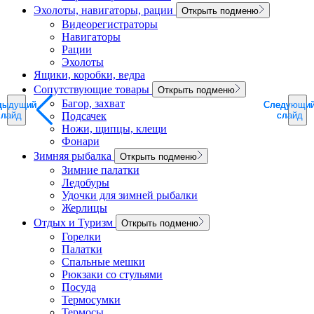
Эхолоты, навигаторы, рации
Открыть подменю
Видеорегистраторы
Навигаторы
Рации
Эхолоты
Ящики, коробки, ведра
Сопутствующие товары
Открыть подменю
Багор, захват
дыдущий
дыдущий
дыдущий
Следующи
Следующи
Следующи
Подсачек
слайд
слайд
слайд
слайд
слайд
слайд
Ножи, щипцы, клещи
Фонари
Зимняя рыбалка
Открыть подменю
Зимние палатки
Ледобуры
Удочки для зимней рыбалки
Жерлицы
Отдых и Туризм
Открыть подменю
Горелки
Палатки
Спальные мешки
Рюкзаки со стульями
Посуда
Термосумки
Термосы