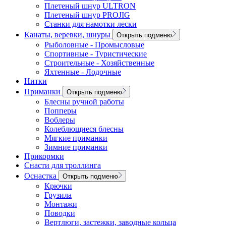
Плетеный шнур ULTRON
Плетеный шнур PROJIG
Станки для намотки лески
Канаты, веревки, шнуры
Открыть подменю
Рыболовные - Промысловые
Спортивные - Туристические
Строительные - Хозяйственные
Яхтенные - Лодочные
Нитки
Приманки
Открыть подменю
Блесны ручной работы
Попперы
Воблеры
Колеблющиеся блесны
Мягкие приманки
Зимние приманки
Прикормки
Снасти для троллинга
Оснастка
Открыть подменю
Крючки
Грузила
Монтажи
Поводки
Вертлюги, застежки, заводные кольца