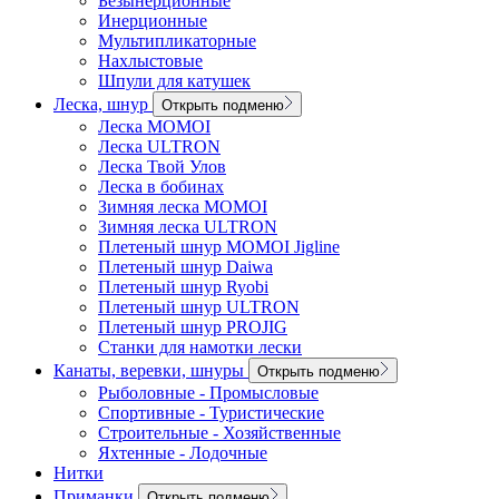
Безынерционные
Инерционные
Мультипликаторные
Нахлыстовые
Шпули для катушек
Леска, шнур
Открыть подменю
Леска MOMOI
Леска ULTRON
Леска Твой Улов
Леска в бобинах
Зимняя леска MOMOI
Зимняя леска ULTRON
Плетеный шнур MOMOI Jigline
Плетеный шнур Daiwa
Плетеный шнур Ryobi
Плетеный шнур ULTRON
Плетеный шнур PROJIG
Станки для намотки лески
Канаты, веревки, шнуры
Открыть подменю
Рыболовные - Промысловые
Спортивные - Туристические
Строительные - Хозяйственные
Яхтенные - Лодочные
Нитки
Приманки
Открыть подменю