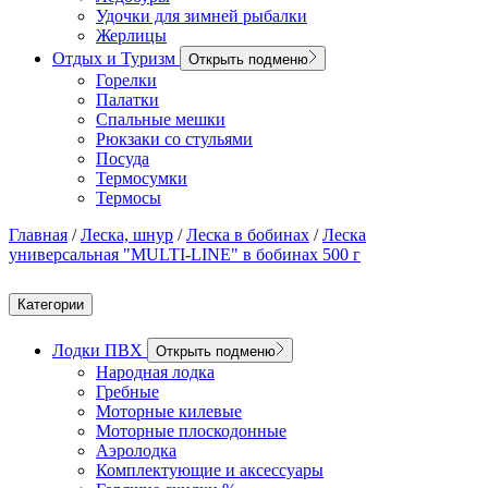
Удочки для зимней рыбалки
Жерлицы
Отдых и Туризм
Открыть подменю
Горелки
Палатки
Спальные мешки
Рюкзаки со стульями
Посуда
Термосумки
Термосы
Главная
/
Леска, шнур
/
Леска в бобинах
/
Леска
универсальная "MULTI-LINE" в бобинах 500 г
Категории
Лодки ПВХ
Открыть подменю
Народная лодка
Гребные
Моторные килевые
Моторные плоскодонные
Аэролодка
Комплектующие и аксессуары