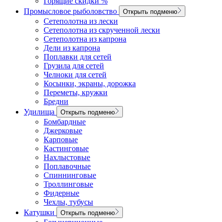
Горящие скидки %
Промысловое рыболовство
Открыть подменю
Сетеполотна из лески
Сетеполотна из скрученной лески
Сетеполотна из капрона
Дели из капрона
Поплавки для сетей
Грузила для сетей
Челноки для сетей
Косынки, экраны, дорожка
Переметы, кружки
Бредни
Удилища
Открыть подменю
Бомбардные
Джерковые
Карповые
Кастинговые
Нахлыстовые
Поплавочные
Спиннинговые
Троллинговые
Фидерные
Чехлы, тубусы
Катушки
Открыть подменю