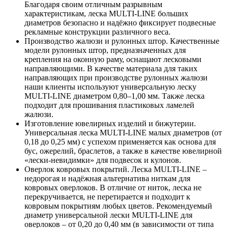
Благодаря своим отличным разрывным
характеристикам, леска MULTI-LINE больших
диаметров безопасно и надёжно фиксирует подвесные
рекламные конструкции различного веса.
Производство жалюзи и рулонных штор. Качественные
модели рулонных штор, предназначенных для
крепления на оконную раму, оснащают лесковыми
направляющими. В качестве материала для таких
направляющих при производстве рулонных жалюзи
наши клиенты используют универсальную леску
MULTI-LINE диаметром 0,80–1,00 мм. Также леска
подходит для прошивания пластиковых ламелей
жалюзи.
Изготовление ювелирных изделий и бижутерии.
Универсальная леска MULTI-LINE малых диаметров (от
0,18 до 0,25 мм) с успехом применяется как основа для
бус, ожерелий, браслетов, а также в качестве ювелирной
«лески-невидимки» для подвесок и кулонов.
Оверлок ковровых покрытий. Леска MULTI-LINE –
недорогая и надёжная альтернатива ниткам для
ковровых оверлоков. В отличие от ниток, леска не
перекручивается, не перетирается и подходит к
ковровым покрытиям любых цветов. Рекомендуемый
диаметр универсальной лески MULTI-LINE для
оверлоков – от 0,20 до 0,40 мм (в зависимости от типа