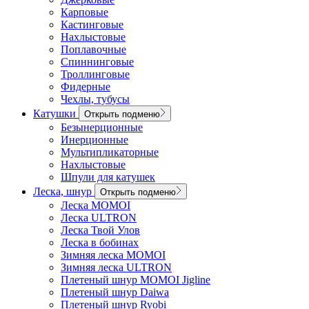
Карповые
Кастинговые
Нахлыстовые
Поплавочные
Спиннинговые
Троллинговые
Фидерные
Чехлы, тубусы
Катушки
Открыть подменю
Безынерционные
Инерционные
Мультипликаторные
Нахлыстовые
Шпули для катушек
Леска, шнур
Открыть подменю
Леска MOMOI
Леска ULTRON
Леска Твой Улов
Леска в бобинах
Зимняя леска MOMOI
Зимняя леска ULTRON
Плетеный шнур MOMOI Jigline
Плетеный шнур Daiwa
Плетеный шнур Ryobi