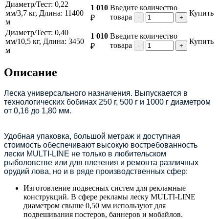
Диаметр/Тест: 0,22
1 010
Введите количество
мм/3,7 кг, Длина: 11400
Купить
товара
₽
-
+
м
Диаметр/Тест: 0,40
1 010
Введите количество
мм/10,5 кг, Длина: 3450
Купить
товара
₽
-
+
м
Описание
Леска универсального назначения. Выпускается в
технологических бобинах 250 г, 500 г и 1000 г диаметром
от 0,16 до 1,80 мм.
Удобная упаковка, большой метраж и доступная
стоимость обеспечивают высокую востребованность
лески MULTI-LINE не только в любительском
рыболовстве или для плетения и ремонта различных
орудий лова, но и в ряде производственных сфер:
Изготовление подвесных систем для рекламные
конструкций. В сфере рекламы леску MULTI-LINE
диаметром свыше 0,50 мм используют для
подвешивания постеров, баннеров и мобайлов.