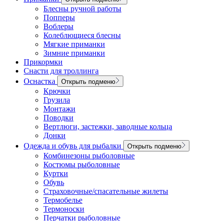
Блесны ручной работы
Попперы
Воблеры
Колеблющиеся блесны
Мягкие приманки
Зимние приманки
Прикормки
Снасти для троллинга
Оснастка
Открыть подменю
Крючки
Грузила
Монтажи
Поводки
Вертлюги, застежки, заводные кольца
Донки
Одежда и обувь для рыбалки
Открыть подменю
Комбинезоны рыболовные
Костюмы рыболовные
Куртки
Обувь
Страховочные/спасательные жилеты
Термобелье
Термоноски
Перчатки рыболовные