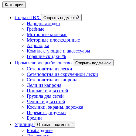
Категории
Лодки ПВХ
Открыть подменю
Народная лодка
Гребные
Моторные килевые
Моторные плоскодонные
Аэролодка
Комплектующие и аксессуары
Горящие скидки %
Промысловое рыболовство
Открыть подменю
Сетеполотна из лески
Сетеполотна из скрученной лески
Сетеполотна из капрона
Дели из капрона
Поплавки для сетей
Грузила для сетей
Челноки для сетей
Косынки, экраны, дорожка
Переметы, кружки
Бредни
Удилища
Открыть подменю
Бомбардные
Джерковые